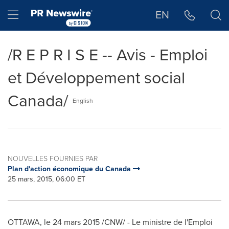
Déclaration d'accessibilité
Sauter la navigation
Hamburger menu
EN
/R E P R I S E -- Avis - Emploi
et Développement social
Canada/
English
NOUVELLES FOURNIES PAR
Plan d'action économique du Canada
25 mars, 2015, 06:00 ET
OTTAWA
, le 24 mars 2015 /CNW/ - Le ministre de l'Emploi