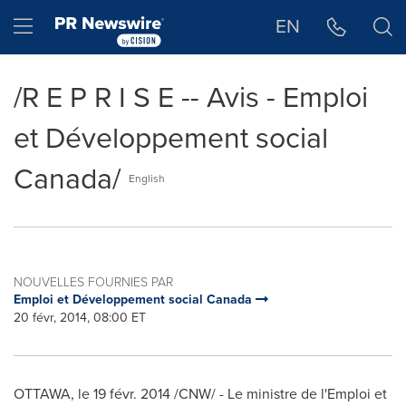
Déclaration d'accessibilité
Sauter la navigation
Hamburger menu
EN
/R E P R I S E -- Avis - Emploi
et Développement social
Canada/
English
NOUVELLES FOURNIES PAR
Emploi et Développement social Canada
20 févr, 2014, 08:00 ET
OTTAWA
, le 19 févr. 2014 /CNW/ - Le ministre de l'Emploi et