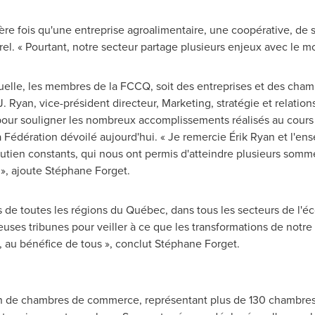
ère fois qu'une entreprise agroalimentaire, une coopérative, de s
l. « Pourtant, notre secteur partage plusieurs enjeux avec le m
elle, les membres de la FCCQ, soit des entreprises et des cham
k J. Ryan, vice-président directeur, Marketing, stratégie et relati
 pour souligner les nombreux accomplissements réalisés au cours
a Fédération dévoilé aujourd'hui. « Je remercie Érik Ryan et l'en
utien constants, qui nous ont permis d'atteindre plusieurs somm
 », ajoute Stéphane Forget.
s de toutes les régions du Québec, dans tous les secteurs de l'
uses tribunes pour veiller à ce que les transformations de notr
r, au bénéfice de tous », conclut Stéphane Forget.
ion de chambres de commerce, représentant plus de 130 chambr