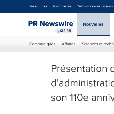
Déclaration d'accessibilité
Sauter la navigation
Ressources
Journalistes
Relations investisseurs
Nouvelles
Communiqués
Affaires
Sciences et techn
Présentation 
d'administrati
son 110e anni