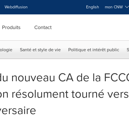
Webdiffusion
English
mon CNW
Produits
Contact
ologie
Santé et style de vie
Politique et intérêt public
S
du nouveau CA de la FCCQ
on résolument tourné vers 
versaire