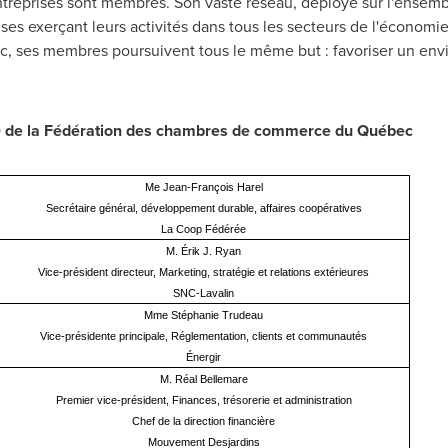
treprises sont membres. Son vaste réseau, déployé sur l'ensembl
s exerçant leurs activités dans tous les secteurs de l'économie
ec, ses membres poursuivent tous le même but : favoriser un env
0 de la Fédération des chambres de commerce du Québec
Me Jean-François Harel
Secrétaire général, développement durable, affaires coopératives
La Coop Fédérée
M. Érik J. Ryan
Vice-président directeur, Marketing, stratégie et relations extérieures
SNC-Lavalin
Mme Stéphanie Trudeau
Vice-présidente principale, Réglementation, clients et communautés
Énergir
M. Réal Bellemare
Premier vice-président, Finances, trésorerie et administration
Chef de la direction financière
Mouvement Desjardins