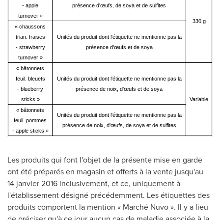
- apple
présence d'œufs, de soya et de sulfites
turnover »
330 g
« chaussons
trian. fraises
Unités du produit dont l'étiquette ne mentionne pas la
- strawberry
présence d'œufs et de soya
turnover »
« bâtonnets
feuil. bleuets
Unités du produit dont l'étiquette ne mentionne pas la
- blueberry
présence de noix, d'œufs et de soya
sticks »
Variable
« bâtonnets
Unités du produit dont l'étiquette ne mentionne pas la
feuil. pommes
présence de noix, d'œufs, de soya et de sulfites
- apple sticks »
Les produits qui font l'objet de la présente mise en garde
ont été préparés en magasin et offerts à la vente jusqu'au
14 janvier 2016 inclusivement, et ce, uniquement à
l'établissement désigné précédemment. Les étiquettes des
produits comportent la mention « Marché Nuvo ». Il y a lieu
de préciser qu'à ce jour aucun cas de maladie associée à la