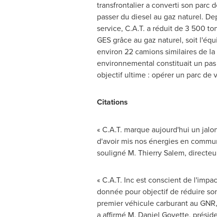
transfrontalier a converti son parc 
passer du diesel au gaz naturel. De
service, C.A.T. a réduit de 3 500 t
GES grâce au gaz naturel, soit l'équi
environ 22 camions similaires de la
environnemental constituait un pas 
objectif ultime : opérer un parc de
Citations
« C.A.T. marque aujourd'hui un jal
d'avoir mis nos énergies en commun p
souligné M.
Thierry Salem
, directe
« C.A.T. Inc est conscient de l'imp
donnée pour objectif de réduire son
premier véhicule carburant au GNR, 
a affirmé M.
Daniel Goyette
, préside