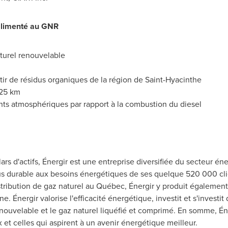
c alimenté au GNR
turel renouvelable
ir de résidus organiques de la région de
Saint-Hyacinthe
125 km
ts atmosphériques par rapport à la combustion du diesel
ars d'actifs, Énergir est une entreprise diversifiée du secteur én
us durable aux besoins énergétiques de ses quelque 520 000 cl
stribution de gaz naturel au Québec, Énergir y produit également, p
enne. Énergir valorise l'efficacité énergétique, investit et s'invest
enouvelable et le gaz naturel liquéfié et comprimé. En somme, Én
 et celles qui aspirent à un avenir énergétique meilleur.