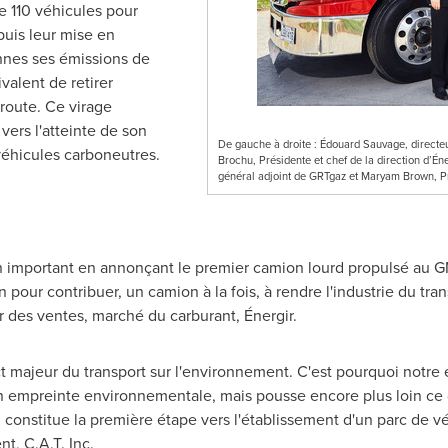
de 110 véhicules pour
puis leur mise en
onnes ses émissions de
valent de retirer
 route. Ce virage
vers l'atteinte de son
De gauche à droite : Édouard Sauvage, directe
 véhicules carboneutres.
Brochu, Présidente et chef de la direction d’Éne
général adjoint de GRTgaz et Maryam Brown, 
on important en annonçant le premier camion lourd propulsé au 
our contribuer, un camion à la fois, à rendre l'industrie du tran
ur des ventes, marché du carburant, Énergir.
act majeur du transport sur l'environnement. C'est pourquoi notre
 empreinte environnementale, mais pousse encore plus loin ce dé
constitue la première étape vers l'établissement d'un parc de v
nt, C.A.T. Inc.