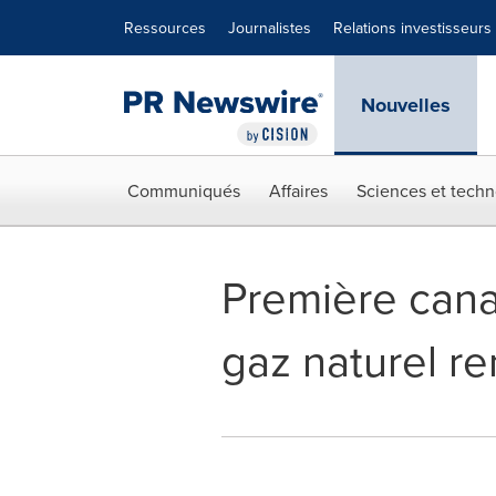
Déclaration d'accessibilité
Sauter la navigation
Ressources
Journalistes
Relations investisseurs
Nouvelles
Communiqués
Affaires
Sciences et techn
Première cana
gaz naturel r