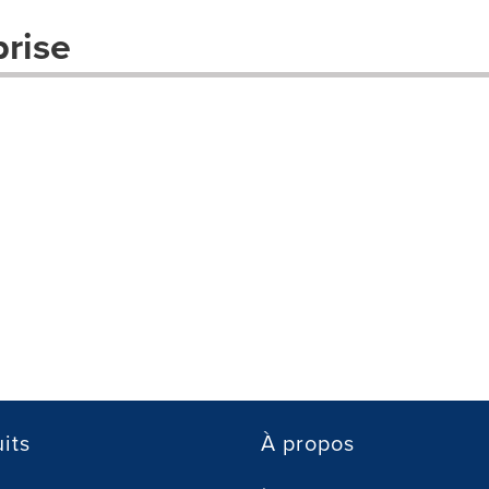
prise
its
À propos