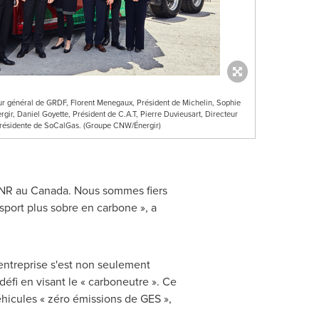
ur général de GRDF, Florent Menegaux, Président de Michelin, Sophie
rgir, Daniel Goyette, Président de C.A.T, Pierre Duvieusart, Directeur
Présidente de SoCalGas. (Groupe CNW/Énergir)
GNR au
Canada
. Nous sommes fiers
sport plus sobre en carbone », a
 entreprise s'est non seulement
fi en visant le « carboneutre ». Ce
éhicules « zéro émissions de GES »,