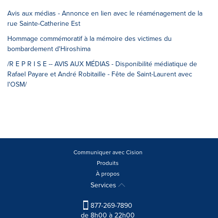
Avis aux médias - Annonce en lien avec le réaménagement de la
rue Sainte-Catherine Est
Hommage commémoratif à la mémoire des victimes du
bombardement d'Hiroshima
/R E P R I S E -- AVIS AUX MÉDIAS - Disponibilité médiatique de
Rafael Payare et André Robitaille - Fête de Saint-Laurent avec
l'OSM/
Communiquer avec Cision
Produits
À propos
Services
877-269-7890
de 8h00 à 22h00