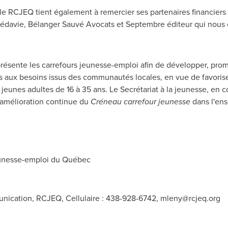
le RCJEQ tient également à remercier ses partenaires financie
Médavie, Bélanger Sauvé Avocats et Septembre éditeur qui nous o
résente les carrefours jeunesse-emploi afin de développer, prom
 aux besoins issus des communautés locales, en vue de favoriser
eunes adultes de 16 à 35 ans. Le Secrétariat à la jeunesse, en 
l'amélioration continue du
Créneau carrefour jeunesse
dans l'en
unesse-emploi du Québec
nication, RCJEQ, Cellulaire : 438-928-6742,
mleny@rcjeq.org