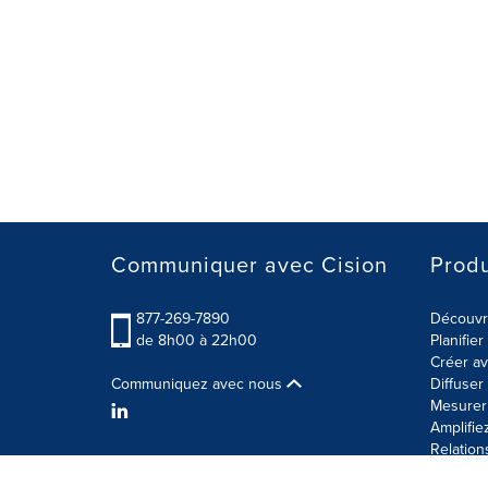
Communiquer avec Cision
Produ
877-269-7890
Découvre
de 8h00 à 22h00
Planifie
Créer av
Communiquez avec nous
Diffuse
Mesurer 
Amplifie
Relation