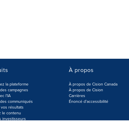
its
À propos
z la plateforme
À propos de Cision Canada
r des campagnes
À propos de Cision
ec l'IA
Carrières
r des communiqués
Énoncé d'accessibilité
vos résultats
z le contenu
s investisseurs