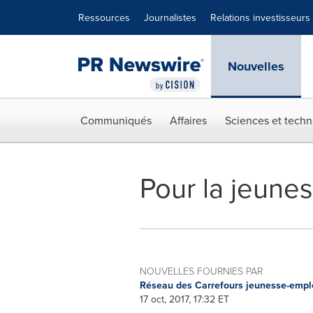
Déclaration d'accessibilité
Sauter la navigation
Ressources
Journalistes
Relations investisseurs
Nouvelles
Communiqués
Affaires
Sciences et techn
Pour la jeune
NOUVELLES FOURNIES PAR
Réseau des Carrefours jeunesse-emp
17 oct, 2017, 17:32 ET