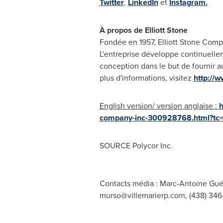
Twitter
,
LinkedIn
et
Instagram.
À propos de
Elliott Stone
Fondée en 1957, Elliott Stone Compan
L'entreprise développe continuelle
conception dans le but de fournir au
plus d'informations, visitez
http://w
English version/ version anglaise :
h
company-inc-300928768.html?tc=
SOURCE Polycor Inc.
Contacts média : Marc-Antoine Guér
murso@villemarierp.com
, (438) 346