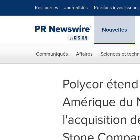
Déclaration d'accessibilité
Sauter la navigation
Ressources
Journalistes
Relations investisseurs
Nouvelles
Communiqués
Affaires
Sciences et techn
Polycor étend
Amérique du 
l'acquisition d
Stone Compan