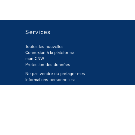
Services
Toutes les nouvelles
Connexion à la plateforme
mon CNW
Protection des données
Ne pas vendre ou partager mes
informations personnelles:
Soumettre à
Privacy@cision.com
Appelez gratuitement notre
département de la protection de la vie
privée: 877-297-8921
é
© Groupe CNW Ltée 2026 Tous droits
réservés. Une société Cision.