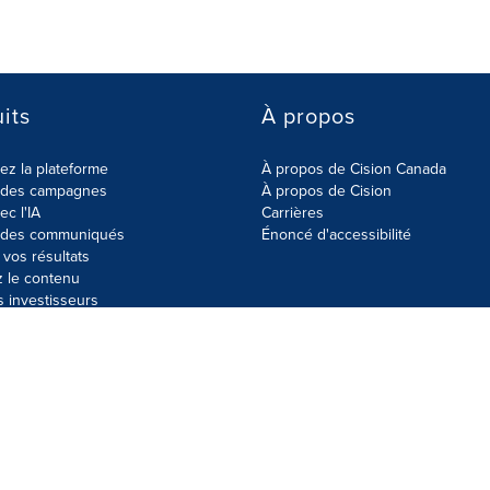
its
À propos
z la plateforme
À propos de Cision Canada
r des campagnes
À propos de Cision
ec l'IA
Carrières
r des communiqués
Énoncé d'accessibilité
vos résultats
z le contenu
s investisseurs
données
Plan du site
Paramètres de cookies
Énoncé d'accessibilit