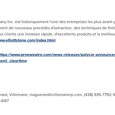
y Inc. est historiquement l'une des entreprises les plus avant-gar
ment de nouveaux procédés d'extraction, des techniques de finit
x clients une livraison rapide, d'excellents produits et la meille
ww.elliottstone.com/index.html
.
ttps://www.prnewswire.com/news-releases/polycor-announces-ac
eml_cleartime
ard, Villemarie,
maguerard@villemarierp.com
, (438) 936-7750; 
-4147