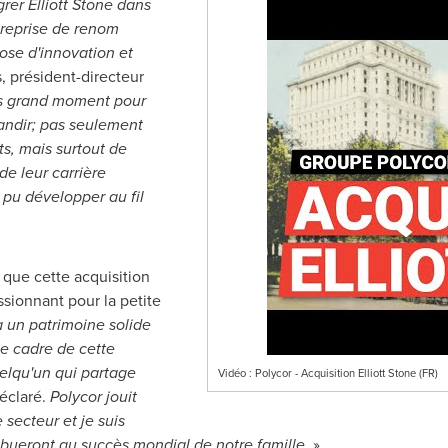
grer
Elliott Stone
dans
treprise de renom
ose d'innovation et
, président-directeur
ès grand moment pour
randir; pas seulement
ts, mais surtout de
de leur carrière
 pu développer au fil
 que cette acquisition
sionnant pour la petite
 un patrimoine solide
le cadre de cette
uelqu'un qui partage
Vidéo : Polycor - Acquisition Elliott Stone (FR)
déclaré.
Polycor jouit
 secteur et je suis
bueront au succès mondial de notre famille.
»