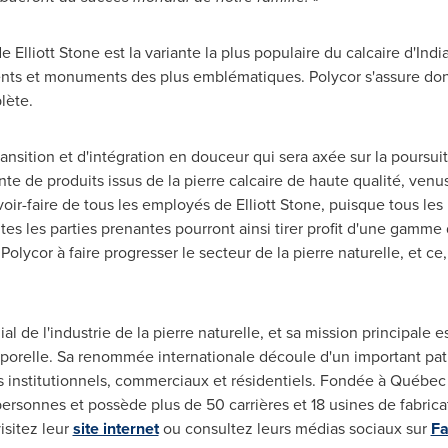
 de
Elliott Stone
est la variante la plus populaire du calcaire d'
Indi
ents et monuments des plus emblématiques. Polycor s'assure don
lète.
ansition et d'intégration en douceur qui sera axée sur la poursuit
nte de produits issus de la pierre calcaire de haute qualité, venus
voir-faire de tous les employés de
Elliott Stone
, puisque tous les
tes les parties prenantes pourront ainsi tirer profit d'une gamme d
olycor à faire progresser le secteur de la pierre naturelle, et c
ial de l'industrie de la pierre naturelle, et sa mission principale 
relle. Sa renommée internationale découle d'un important patrim
ts institutionnels, commerciaux et résidentiels. Fondée à Québec 
ersonnes et possède plus de 50 carrières et 18 usines de fabrica
isitez leur
site internet
ou consultez leurs médias sociaux sur
F