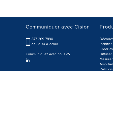
Communiquer avec Cision
Produ
877-269-7890
Découvre
de 8h00 à 22h00
Planifie
Créer av
Communiquez avec nous
Diffuse
Mesurer 
Amplifie
Relation
Modalités d'utilisation
Politique sur la sécurité des 