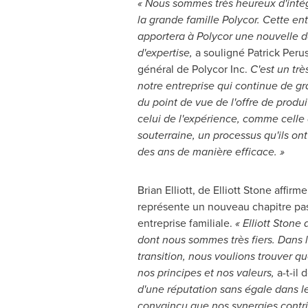
« Nous sommes très heureux d'inté
la grande famille Polycor. Cette en
apportera à Polycor une nouvelle d
d'expertise,
a souligné Patrick Perus
général de Polycor Inc.
C'est un tr
notre entreprise qui continue de g
du point de vue de l'offre de produi
celui de l'expérience, comme celle 
souterraine, un processus qu'ils ont
des ans de manière efficace. »
Brian Elliott
, de
Elliott Stone
affirme
représente un nouveau chapitre pas
entreprise familiale.
«
Elliott Stone
a
dont nous sommes très fiers. Dans 
transition, nous voulions trouver q
nos principes et nos valeurs,
a-t-il 
d'une réputation sans égale dans le
convaincu que nos synergies contri