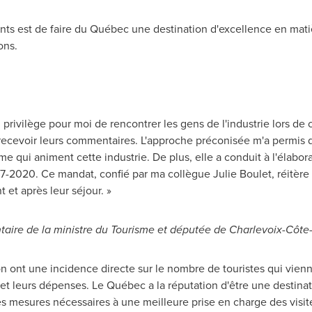
ts est de faire du Québec une destination d'excellence en matiè
ons.
 un privilège pour moi de rencontrer les gens de l'industrie lors de 
ecevoir leurs commentaires. L'approche préconisée m'a permis de
sme qui animent cette industrie. De plus, elle a conduit à l'éla
017-2020. Ce mandat, confié par ma collègue
Julie Boulet
, réitèr
t et après leur séjour. »
taire de la ministre du Tourisme et députée de
Charlevoix-Côte
tion ont une incidence directe sur le nombre de touristes qui vie
ur et leurs dépenses. Le Québec a la réputation d'être une desti
es mesures nécessaires à une meilleure prise en charge des visite