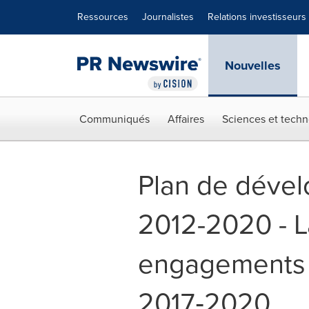
Déclaration d'accessibilité
Sauter la navigation
Ressources
Journalistes
Relations investisseurs
Nouvelles
Communiqués
Affaires
Sciences et techn
Plan de dévelo
2012-2020 - L
engagements e
2017‑2020