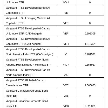
U.S. Index ETF
VDU
0
Vanguard FTSE Developed Europe All
Cap Index ETF
VE
0
Vanguard FTSE Emerging Markets All
Cap Index ETF
VEE
0
Vanguard FTSE Developed All Cap ex
U.S. Index ETF (CAD-hedged)
VEF
0.992305
Vanguard FTSE Developed Europe All
Cap Index ETF (CAD-hedged)
VEH
1.310354
Vanguard FTSE Developed All Cap ex
North America Index ETF (CAD-hedged)
VI
0.781571
Vanguard FTSE Developed ex North
America High Dividend Yield Index ETF
VIDY
0.158917
Vanguard FTSE Developed All Cap ex
North America Index ETF
VIU
0
Vanguard FTSE Global All Cap ex
Canada Index ETF
VXC
1.066683
Vanguard Canadian Aggregate Bond
Index ETF
VAB
0
Vanguard Canadian Corporate Bond
Index ETF
VCB
0.020821