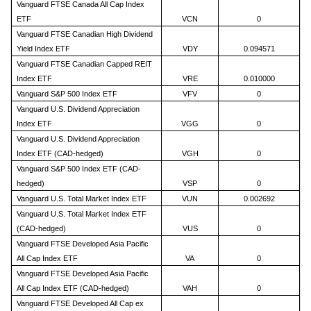
Vanguard FTSE Canada All Cap Index
ETF
VCN
0
Vanguard FTSE Canadian High Dividend
Yield Index ETF
VDY
0.094571
Vanguard FTSE Canadian Capped REIT
Index ETF
VRE
0.010000
Vanguard S&P 500 Index ETF
VFV
0
Vanguard U.S. Dividend Appreciation
Index ETF
VGG
0
Vanguard U.S. Dividend Appreciation
Index ETF (CAD-hedged)
VGH
0
Vanguard S&P 500 Index ETF (CAD-
hedged)
VSP
0
Vanguard U.S. Total Market Index ETF
VUN
0.002692
Vanguard U.S. Total Market Index ETF
(CAD-hedged)
VUS
0
Vanguard FTSE Developed Asia Pacific
All Cap Index ETF
VA
0
Vanguard FTSE Developed Asia Pacific
All Cap Index ETF (CAD-hedged)
VAH
0
Vanguard FTSE Developed All Cap ex