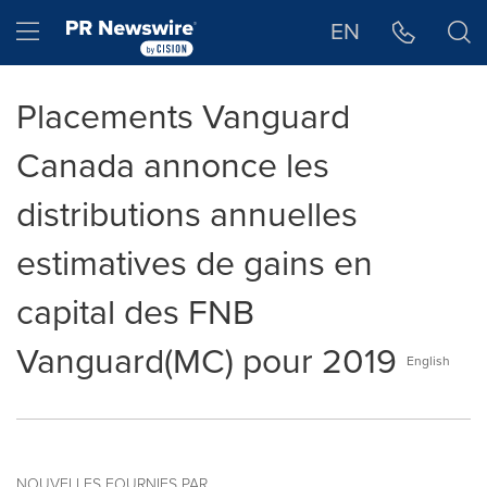
Déclaration d'accessibilité
Sauter la navigation
Hamburger menu
EN
Placements Vanguard
Canada annonce les
distributions annuelles
estimatives de gains en
capital des FNB
Vanguard(MC) pour 2019
English
NOUVELLES FOURNIES PAR