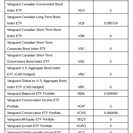
Vanguard Canadian Government Bond
Index ETF
VGV
0
Vanguard Canadian Long-Term Bond
Index ETF
VLB
0.085724
Vanguard Canadian Short-Term Bond
Index ETF
VSB
0
Vanguard Canadian Short-Term
Corporate Bond Index ETF
VSC
0
Vanguard Canadian Short-Term
Government Bond Index ETF
VSG
0
Vanguard U.S. Aggregate Bond Index
ETF (CAD-hedged)
VBU
0
Vanguard Global ex-U.S. Aggregate Bond
Index ETF (CAD-hedged)
VBG
0
Vanguard Balanced ETF Portfolio
VBAL
0.004084
Vanguard Conservative Income ETF
Portfolio
VCIP
0
Vanguard Conservative ETF Portfolio
VCNS
0.000048
Vanguard All-Equity ETF Portfolio
VEQT
0
Vanguard Growth ETF Portfolio
VGRO
0
Vanguard Global Liquidity Factor ETF
VLQ
0