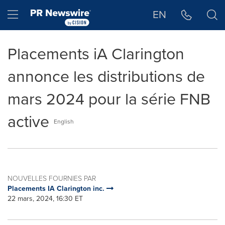
Déclaration d'accessibilité
Sauter la navigation
Hamburger menu
EN
Placements iA Clarington
annonce les distributions de
mars 2024 pour la série FNB
active
English
NOUVELLES FOURNIES PAR
Placements IA Clarington inc.
22 mars, 2024, 16:30 ET