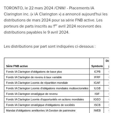
TORONTO
,
le 22 mars 2024
/CNW/ - Placements IA
Clarington
inc. (« iA
Clarington
») a annoncé aujourd'hui les
distributions de mars 2024 pour sa série FNB active. Les
er
porteurs de parts inscrits au 1
avril 2024 recevront des
distributions payables le 9 avril 2024.
Les distributions par part sont indiquées ci-dessous :
Distr
Série FNB active
Symbole
par
Fonds IA Clarington d'obligations de base plus
ICPB
0,
Fonds IA Clarington de revenu à taux variable
IFRF
0,
Fonds IA Clarington Loomis de répartition mondiale
IGAF
0,
Fonds IA Clarington Loomis d'obligations mondiales multisectorielles
ILGB
0,
Fonds IA Clarington stratégique de revenu
ISIF
0,
Fonds IA Clarington Loomis d'opportunités en actions mondiales
IGEO
0,
Fonds IA Clarington stratégique d'obligations de sociétés
ISCB
0,
Mandat d'obligations améliorées IA Gestion de patrimoine
IWEB
0,