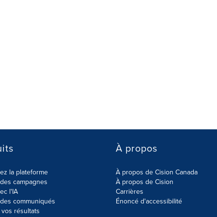
its
À propos
z la plateforme
À propos de Cision Canada
r des campagnes
À propos de Cision
ec l'IA
Carrières
r des communiqués
Énoncé d'accessibilité
vos résultats