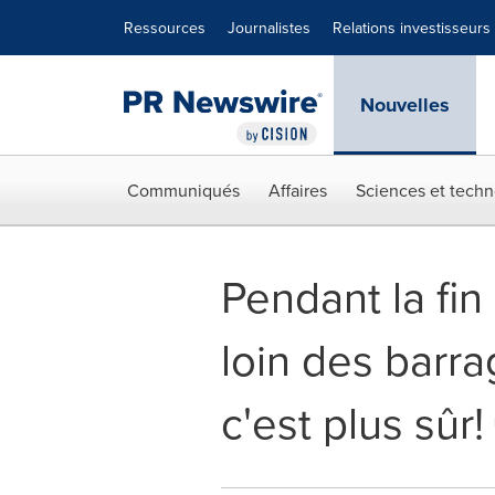
Déclaration d'accessibilité
Sauter la navigation
Ressources
Journalistes
Relations investisseurs
Nouvelles
Communiqués
Affaires
Sciences et techn
Pendant la fin
loin des barra
c'est plus sûr!