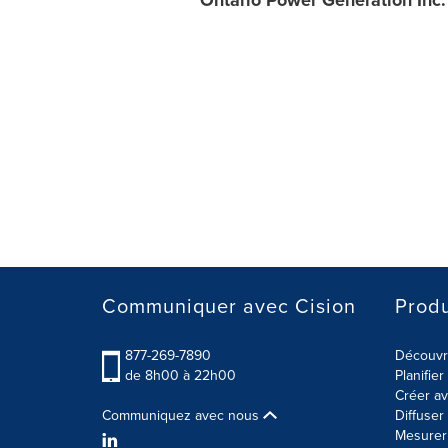
Ontario Power Generation Inc.
Communiquer avec Cision
Produ
877-269-7890
Découvre
de 8h00 à 22h00
Planifie
Créer av
Communiquez avec nous
Diffuse
Mesurer 