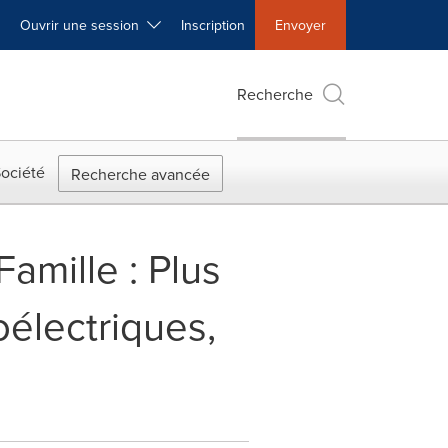
Ouvrir une session
Inscription
Envoyer
Recherche
ociété
Recherche avancée
amille : Plus
oélectriques,