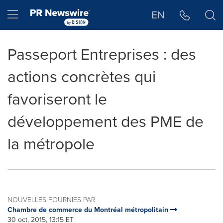
Déclaration d'accessibilité
Sauter la navigation
Hamburger menu
EN
Passeport Entreprises : des
actions concrètes qui
favoriseront le
développement des PME de
la métropole
NOUVELLES FOURNIES PAR
Chambre de commerce du Montréal métropolitain
30 oct, 2015, 13:15 ET