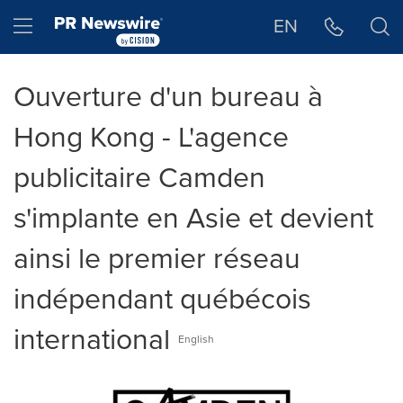
Déclaration d'accessibilité
Sauter la navigation
Hamburger menu
EN
Ouverture d'un bureau à
Hong Kong - L'agence
publicitaire Camden
s'implante en Asie et devient
ainsi le premier réseau
indépendant québécois
international
English