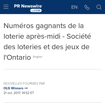
Déclaration d'accessibilité
Sauter la navigation
Hamburger menu
EN
Numéros gagnants de la
loterie après-midi - Société
des loteries et des jeux de
l'Ontario
English
NOUVELLES FOURNIES PAR
OLG Winners
21 oct, 2017, 14:52 ET