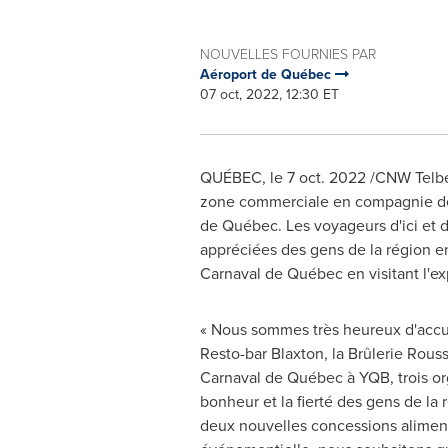
NOUVELLES FOURNIES PAR
Aéroport de Québec
07 oct, 2022, 12:30 ET
QUÉBEC
,
le
7 oct. 2022
/CNW Telbec
zone commerciale en compagnie de 
de Québec. Les voyageurs d'ici et d
appréciées des gens de la région en 
Carnaval de Québec en visitant l'ex
« Nous sommes très heureux d'accuei
Resto-bar Blaxton, la Brûlerie Rous
Carnaval de Québec à YQB, trois org
bonheur et la fierté des gens de la 
deux nouvelles concessions aliment