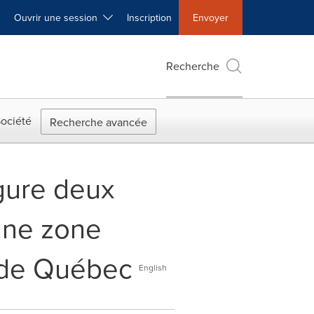
Ouvrir une session
Inscription
Envoyer
Recherche
ociété
Recherche avancée
gure deux
une zone
l de Québec
English