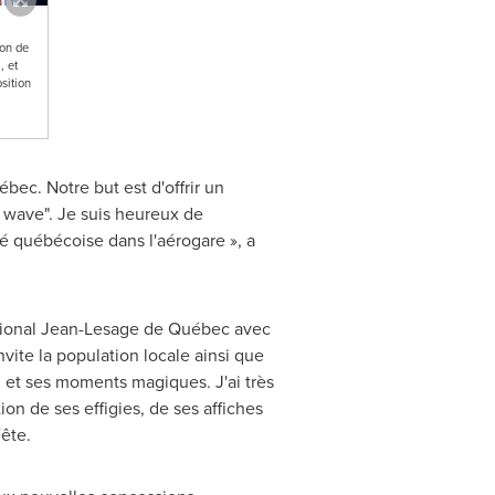
ion de
, et
sition
ec. Notre but est d'offrir un
d wave". Je suis heureux de
é québécoise dans l'aérogare », a
national Jean-Lesage de Québec avec
ite la population locale ainsi que
l et ses moments magiques. J'ai très
ion de ses effigies, de ses affiches
Fête.