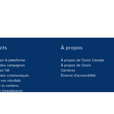
its
À propos
z la plateforme
À propos de Cision Canada
r des campagnes
À propos de Cision
ec l'IA
Carrières
r des communiqués
Énoncé d'accessibilité
vos résultats
z le contenu
s investisseurs