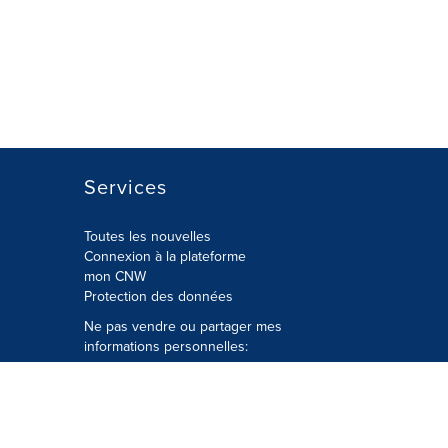
Services
Toutes les nouvelles
Connexion à la plateforme
mon CNW
Protection des données
Ne pas vendre ou partager mes
informations personnelles:
Soumettre à
Privacy@cision.com
Appelez gratuitement notre
département de la protection de la vie
privée: 877-297-8921