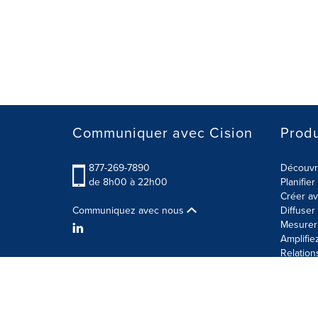
Communiquer avec Cision
Produ
877-269-7890
Découvre
de 8h00 à 22h00
Planifie
Créer av
Communiquez avec nous
Diffuse
Mesurer 
Amplifie
Relation