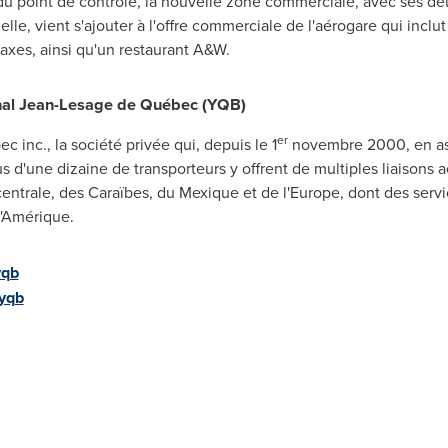
 du point de contrôle, la nouvelle zone commerciale, avec ses d
lle, vient s'ajouter à l'offre commerciale de l'aérogare qui inc
axes, ainsi qu'un restaurant A&W.
onal Jean-Lesage de Québec (YQB)
er
 inc., la société privée qui, depuis le 1
novembre 2000, en assu
s d'une dizaine de transporteurs y offrent de multiples liaisons 
entrale, des Caraïbes, du Mexique et de l'
Europe
, dont des servi
l'Amérique.
yqb
yqb