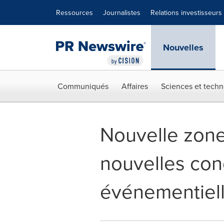
Déclaration d'accessibilité
Sauter la navigation
Ressources
Journalistes
Relations investisseurs
Nouvelles
Communiqués
Affaires
Sciences et techn
Nouvelle zone
nouvelles con
événementiell