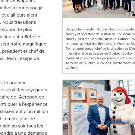
ue les voyageurs
nctive à leur passage
et d'ailleurs aient
 Nous travaillons
aéroport le plus
De gauche à droite : Nicolas Nourcy, propriétai
Nourcy et opérateur de la Brûlerie Rousseau pa
 lieu qui reflète les
Nourcy, sa mère Danielle Dussault, Patrick Roy
risent notre magnifique
directeur général des Remparts de Québec, S
Poirier, président et chef de la direction de l'Aé
, président et chef de
international Jean-Lesage de Québec, Bonho
onal Jean-Lesage de
Carnaval et les associés propriétaires du Blaxt
Aéroport de Québec. (Groupe CNW/Aéroport d
Québec)
t le premier
desservir les voyageurs
taire de l'Aéroport de
tribuer à l'expérience
estissement d'un million
nt compte plus de
matin au soir tous les
épondre à une demande