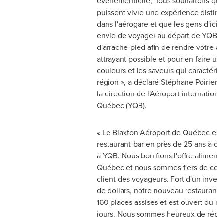
événementielle, nous souhaitons q
puissent vivre une expérience disti
dans l'aérogare et que les gens d'ici 
envie de voyager au départ de YQB.
d'arrache-pied afin de rendre votre 
attrayant possible et pour en faire un
couleurs et les saveurs qui caracté
région », a déclaré Stéphane Poirier
la direction de l'Aéroport internati
Québec (YQB).
« Le Blaxton Aéroport de Québec es
restaurant-bar en près de 25 ans à 
à YQB. Nous bonifions l'offre alimen
Québec et nous sommes fiers de con
client des voyageurs. Fort d'un inv
de dollars, notre nouveau restaura
160 places assises et est ouvert du 
jours. Nous sommes heureux de r