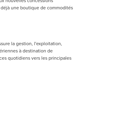
eux nouvelles concessions
lut déjà une boutique de commodités
re la gestion, l'exploitation,
aériennes à destination de
ces quotidiens vers les principales