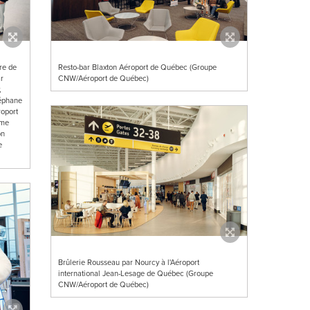
re de
Resto-bar Blaxton Aéroport de Québec (Groupe
r
CNW/Aéroport de Québec)
,
téphane
roport
mme
on
e
Brûlerie Rousseau par Nourcy à l'Aéroport
international Jean-Lesage de Québec (Groupe
CNW/Aéroport de Québec)