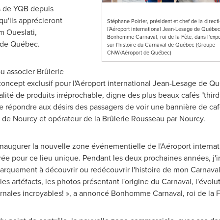
rs de YQB depuis
u'ils apprécieront
Stéphane Poirier, président et chef de la direct
l'Aéroport international Jean-Lesage de Québec
m Oueslati
,
Bonhomme Carnaval, roi de la Fête, dans l'expo
t de Québec.
sur l'histoire du Carnaval de Québec (Groupe
CNW/Aéroport de Québec)
 associer Brûlerie
ncept exclusif pour l'Aéroport international Jean-Lesage de Québ
alité de produits irréprochable, digne des plus beaux cafés "thir
e répondre aux désirs des passagers de voir une bannière de caf
re de Nourcy et opérateur de la Brûlerie Rousseau par Nourcy.
'inaugurer la nouvelle zone événementielle de l'Aéroport inter
e pour ce lieu unique. Pendant les deux prochaines années, j'inv
barquement à découvrir ou redécouvrir l'histoire de mon Carnava
s artéfacts, les photos présentant l'origine du Carnaval, l'évolut
vernales incroyables! », a annoncé
Bonhomme Carnaval
, roi de la 