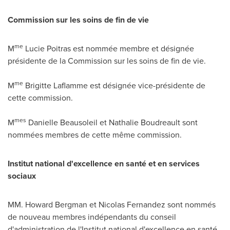
Commission sur les soins de fin de vie
me
M
Lucie Poitras
est nommée membre et désignée
présidente de la Commission sur les soins de fin de vie.
me
M
Brigitte Laflamme
est désignée vice-présidente de
cette commission.
mes
M
Danielle Beausoleil
et
Nathalie Boudreault
sont
nommées membres de cette même commission.
Institut national d'excellence en santé et en services
sociaux
MM.
Howard Bergman
et
Nicolas Fernandez
sont nommés
de nouveau membres indépendants du conseil
d'administration de l'Institut national d'excellence en santé