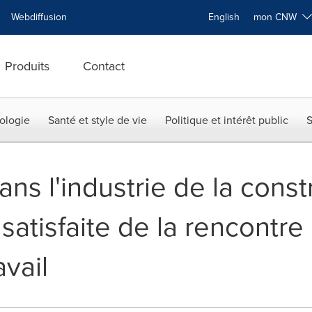
Webdiffusion
English
mon CNW
Produits
Contact
ologie
Santé et style de vie
Politique et intérêt public
S
ns l'industrie de la constr
atisfaite de la rencontre 
avail