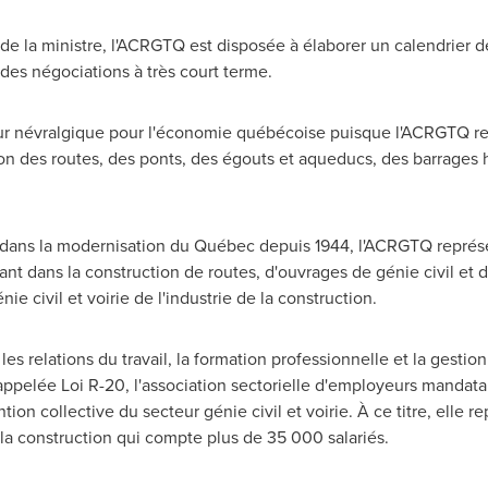
 la ministre, l'ACRGTQ est disposée à élaborer un calendrier de
 des négociations à très court terme.
cteur névralgique pour l'économie québécoise puisque l'ACRGTQ r
n des routes, des ponts, des égouts et aqueducs, des barrages h
dans la modernisation du Québec depuis 1944, l'ACRGTQ représe
t dans la construction de routes, d'ouvrages de génie civil et de
ie civil et voirie de l'industrie de la construction.
les relations du travail, la formation professionnelle et la gestio
pelée Loi R-20, l'association sectorielle d'employeurs mandatai
ntion collective du secteur génie civil et voirie. À ce titre, elle r
la construction qui compte plus de 35 000 salariés.