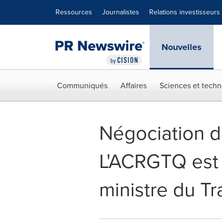
Déclaration d'accessibilité
Sauter la navigation
Ressources
Journalistes
Relations investisseurs
Nouvelles
Communiqués
Affaires
Sciences et techn
Négociation da
L'ACRGTQ est s
ministre du Tr