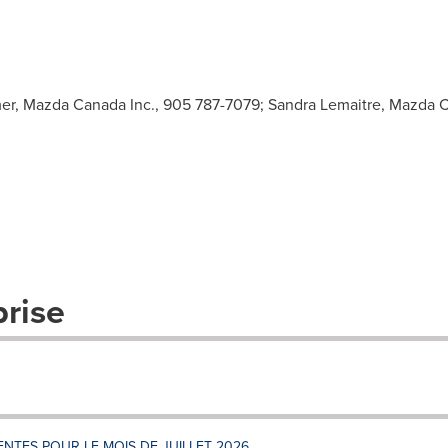
er, Mazda Canada Inc., 905 787-7079; Sandra Lemaitre, Mazda C
prise
TES POUR LE MOIS DE JUILLET 2026