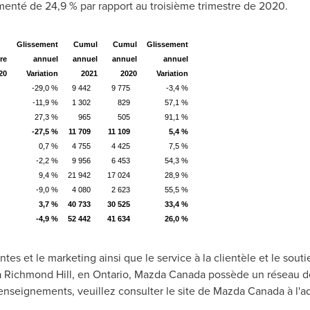
enté de 24,9 % par rapport au troisième trimestre de 2020.
Glissement
Cumul
Cumul
Glissement
re
annuel
annuel
annuel
annuel
20
Variation
2021
2020
Variation
8
-29,0 %
9 442
9 775
-3,4 %
7
-11,9 %
1 302
829
57,1 %
2
27,3 %
965
505
91,1 %
7
-27,5 %
11 709
11 109
5,4 %
6
0,7 %
4 755
4 425
7,5 %
5
-2,2 %
9 956
6 453
54,3 %
3
9,4 %
21 942
17 024
28,9 %
6
-9,0 %
4 080
2 623
55,5 %
0
3,7 %
40 733
30 525
33,4 %
7
-4,9 %
52 442
41 634
26,0 %
tes et le marketing ainsi que le service à la clientèle et le sou
 à Richmond Hill, en
Ontario
, Mazda Canada possède un réseau de
renseignements, veuillez consulter le site de Mazda Canada à l'