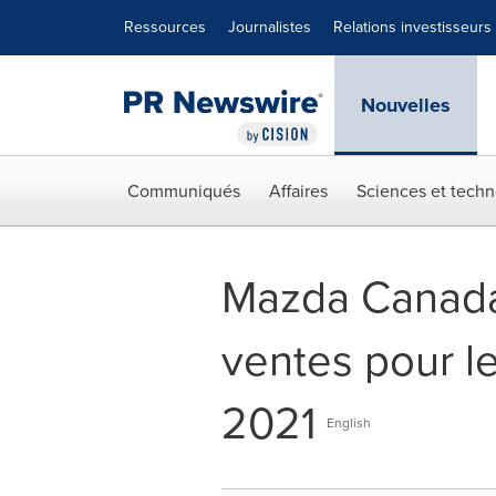
Déclaration d'accessibilité
Sauter la navigation
Ressources
Journalistes
Relations investisseurs
Nouvelles
Communiqués
Affaires
Sciences et techn
Mazda Canad
ventes pour l
2021
English