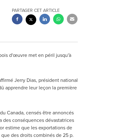
PARTAGER CET ARTICLE
 bois d'œuvre met en péril jusqu'à
affirmé
Jerry Dias
, président national
 dû apprendre leur leçon la première
x du
Canada
, censés être annoncés
ura des conséquences dévastatrices
for estime que les exportations de
e que des droits combinés de 25 p.