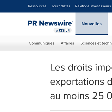
Déclaration d'accessibilité
Sauter la navigation
Ressources
Journalistes
Relations investisseurs
Nouvelles
Communiqués
Affaires
Sciences et techn
Les droits imp
exportations d
au moins 25 