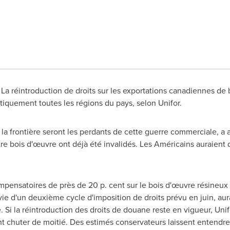
- La réintroduction de droits sur les exportations canadiennes de
iquement toutes les régions du pays, selon Unifor.
 la frontière seront les perdants de cette guerre commerciale, a 
otre bois d'œuvre ont déjà été invalidés. Les Américains auraient
ompensatoires de près de 20 p. cent sur le bois d'œuvre résineu
ivie d'un deuxième cycle d'imposition de droits prévu en juin, a
e. Si la réintroduction des droits de douane reste en vigueur, Uni
nt chuter de moitié. Des estimés conservateurs laissent entendr