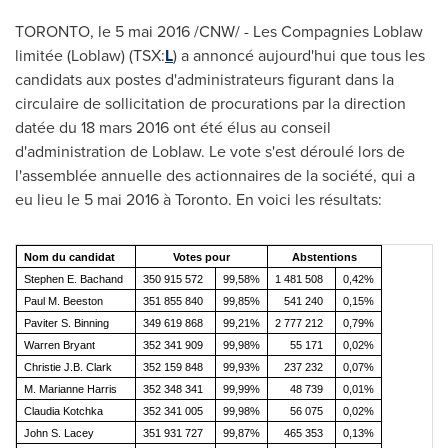
TORONTO
, le 5 mai 2016 /CNW/ - Les Compagnies Loblaw
limitée (Loblaw) (TSX:
L
) a annoncé aujourd'hui que tous les
candidats aux postes d'administrateurs figurant dans la
circulaire de sollicitation de procurations par la direction
datée du 18 mars 2016 ont été élus au conseil
d'administration de Loblaw. Le vote s'est déroulé lors de
l'assemblée annuelle des actionnaires de la société, qui a
eu lieu le 5 mai 2016 à
Toronto
. En voici les résultats:
Nom du candidat
Votes pour
Abstentions
Stephen E. Bachand
350 915 572
99,58%
1 481 508
0,42%
Paul M. Beeston
351 855 840
99,85%
541 240
0,15%
Paviter S. Binning
349 619 868
99,21%
2 777 212
0,79%
Warren Bryant
352 341 909
99,98%
55 171
0,02%
Christie J.B. Clark
352 159 848
99,93%
237 232
0,07%
M. Marianne Harris
352 348 341
99,99%
48 739
0,01%
Claudia Kotchka
352 341 005
99,98%
56 075
0,02%
John S. Lacey
351 931 727
99,87%
465 353
0,13%