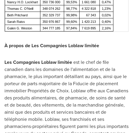
Nancy H.O. Lockhart
350 736 000
99,53%
1 661 080
0,47%
Thomas C. O'Neill
348 074 262
98,77%
4 322 818
1,23%
Beth Pritchard
352 329 737
99,98%
67 343
0,02%
Sarah Raiss
350 976 867
99,60%
1 420 213
0,40%
Galen G. Weston
344 777 185
97,84%
7 619 895
2,16%
À propos de Les Compagnies Loblaw limitée
Les Compagnies Loblaw limitée
est le chef de file
canadien dans les domaines de l'alimentation et de la
pharmacie, le plus important détaillant au pays, ainsi que le
porteur de parts majoritaire de la Fiducie de placement
immobilier Propriétés de Choix. Loblaw offre aux Canadiens
des produits alimentaires, de pharmacie, de soins de santé
et de beauté, des vêtements, de la marchandise générale,
ainsi que des produits et services bancaires et de
téléphonie mobile. Loblaw, ses franchisés et ses
pharmaciens-propriétaires figurent parmi les plus importants