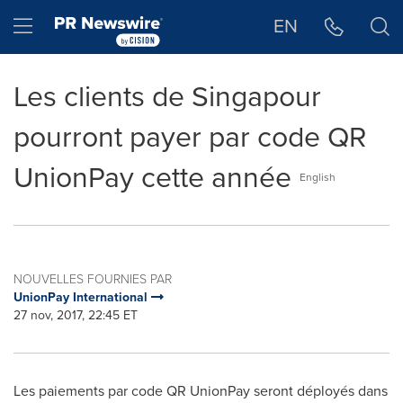
Déclaration d'accessibilité
Sauter la navigation
Hamburger menu
EN
Les clients de Singapour
pourront payer par code QR
UnionPay cette année
English
NOUVELLES FOURNIES PAR
UnionPay International
27 nov, 2017, 22:45 ET
Les paiements par code QR UnionPay seront déployés dans