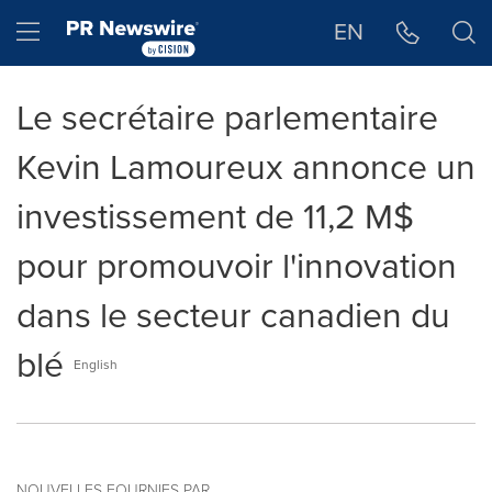
Déclaration d'accessibilité
Sauter la navigation
Hamburger menu
EN
Le secrétaire parlementaire
Kevin Lamoureux annonce un
investissement de 11,2 M$
pour promouvoir l'innovation
dans le secteur canadien du
blé
English
NOUVELLES FOURNIES PAR