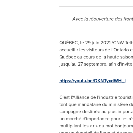
Avec la
réouverture des front
QUÉBEC, le 29 juin 2021 /CNW Telbec
accueillir les visiteurs de l'
Ontario
et
Québec au cours de la haute saison
jusqu'au 27 septembre, afin d'invite
https://youtu.be/DKNTyxdWH_I
C'est l'Alliance de l'industrie touri
tant que mandataire du ministère du
campagne destinée au plus importa
un marché d'importance pour les r
multipliant les « r » du mot bonjourr
vers un éventail de lieux et de ren