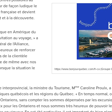
 de façon ludique le
 française et devient
 et à la découverte.
nique en Amérique du
vitation au voyage, » a
ral de l'Alliance,
heureux de renforcer
s de la clientèle
ire de même avec nos
rsque la situation le
https://www.bonjourquebec.com/fr-ca (Groupe C
me
 interprovincial, la ministre du Tourisme, M
Caroline Proulx
, a
tiques québécois et les régions du Québec. « En temps normal, on 
 Ontariens, sans compter les sommes dépensées par les excursionn
x pour les Ontariens et nous sommes très heureux de pouvoir leu
 en vigueur. En cet été particulier, il est important de bien plani