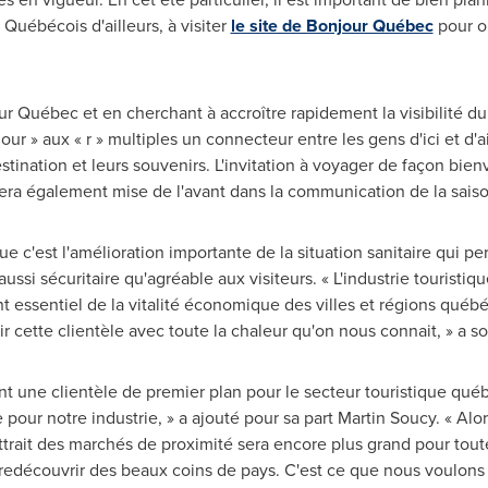
Québécois d'ailleurs, à visiter
le site de Bonjour Québec
pour o
r Québec et en cherchant à accroître rapidement la visibilité d
ur » aux « r » multiples un connecteur entre les gens d'ici et d'a
estination et leurs souvenirs. L'invitation à voyager de façon bien
era également mise de l'avant dans la communication de la saiso
e c'est l'amélioration importante de la situation sanitaire qui p
aussi sécuritaire qu'agréable aux visiteurs. « L'industrie tourist
t essentiel de la vitalité économique des villes et régions québ
lir cette clientèle avec toute la chaleur qu'on nous connait, » a 
nt une clientèle de premier plan pour le secteur touristique qué
pour notre industrie, » a ajouté pour sa part
Martin Soucy
. « Alo
ttrait des marchés de proximité sera encore plus grand pour toute
redécouvrir des beaux coins de pays. C'est ce que nous voulons 