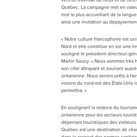
Québec. La campagne met en valeur
mot le plus accueillant de la langue
ainsi une invitation au dépaysement
« Notre culture francophone est u
Nord et elle constitue en soi une in
souligné le président-directeur-géné
Martin Soucy
. « Nous sommes très 
son côté attrayant et souriant auprè
ontarienne. Nous serons prêts à fa
voisins du nord-est des États-Unis lo
permettra. »
En soulignant la relance du tourisme
ontarienne pour les secteurs touris
dépenses touristiques des visiteurs
Québec est une destination de choi
dans le respect des normes sanitaires