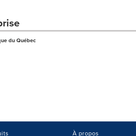
prise
tique du Québec
its
À propos