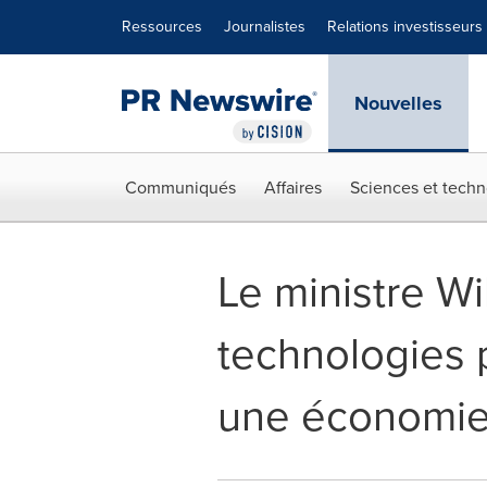
Déclaration d'accessibilité
Sauter la navigation
Ressources
Journalistes
Relations investisseurs
Nouvelles
Communiqués
Affaires
Sciences et techn
Le ministre Wi
technologies 
une économie 