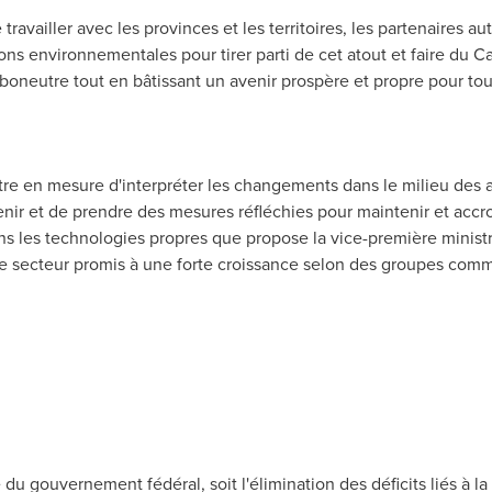
ravailler avec les provinces et les territoires, les partenaires aut
ons environnementales pour tirer parti de cet atout et faire du
C
oneutre tout en bâtissant un avenir prospère et propre pour tou
être en mesure d'interpréter les changements dans le milieu des a
enir et de prendre des mesures réfléchies pour maintenir et accro
ans les technologies propres que propose la vice-première minis
 ce secteur promis à une forte croissance selon des groupes comm
du gouvernement fédéral, soit l'élimination des déficits liés à la