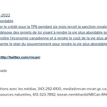
1-2022
bordable
er le crédit pour la TPS pendant six mois reçoit la sanction royale
dépose des projets de loi visant à rendre la vie plus abordable 
 croître l'économie canadienne et à rendre le coût de la vie plus 
sente le plan du gouvernement pour rendre la vie plus abordabl
http://twitter.com/rncan
)
nada
ations avec les médias, 343-292-6100,
media@nrcan-rncan.gc.ca
ssources naturelles, 613-323-7892,
keean.nembhard@NRCan-RNC