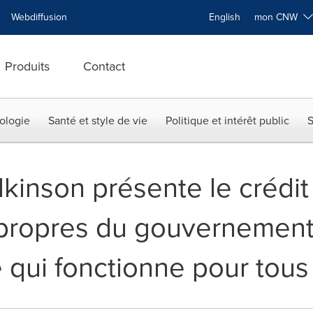
Webdiffusion
English
mon CNW
Produits
Contact
ologie
Santé et style de vie
Politique et intérêt public
S
lkinson présente le crédit
propres du gouvernement
qui fonctionne pour tous