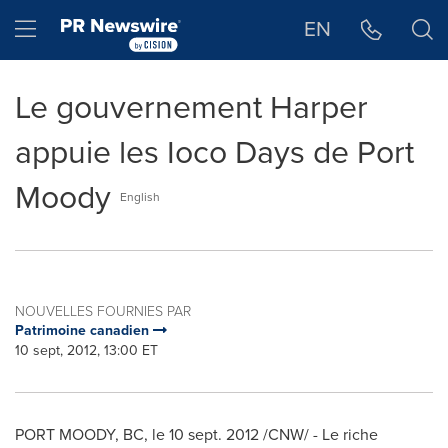
Déclaration d'accessibilité
Sauter la navigation
Hamburger menu
EN
Le gouvernement Harper
appuie les Ioco Days de Port
Moody
English
NOUVELLES FOURNIES PAR
Patrimoine canadien
10 sept, 2012, 13:00 ET
PORT MOODY, BC, le
10 sept. 2012
/CNW/ - Le riche