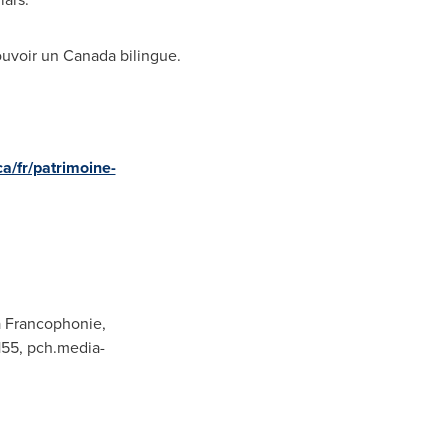
ouvoir un
Canada
bilingue.
a/fr/patrimoine-
a Francophonie,
155,
pch.media-