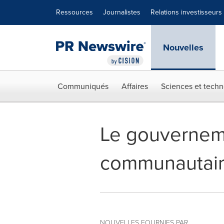
Déclaration d'accessibilité
Sauter la navigation
Ressources
Journalistes
Relations investisseurs
Nouvelles
Communiqués
Affaires
Sciences et techn
Le gouvernem
communautair
NOUVELLES FOURNIES PAR