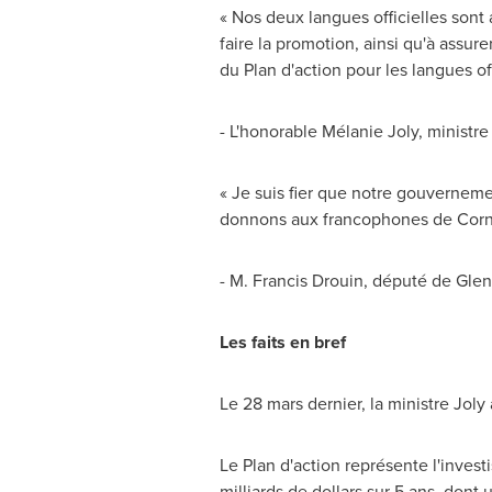
« Nos deux langues officielles son
faire la promotion, ainsi qu'à assur
du Plan d'action pour les langues off
- L'honorable Mélanie
Joly
, ministr
« Je suis fier que notre gouverne
donnons aux francophones de
Corn
- M.
Francis Drouin
, député de Glen
Les faits en bref
Le 28 mars dernier, la ministre
Joly
Le Plan
d'action représente l'investi
milliards de dollars sur 5 ans, don