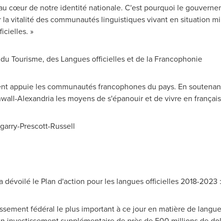
t au cœur de notre identité nationale. C'est pourquoi le gouvern
er la vitalité des communautés linguistiques vivant en situation mi
icielles. »
e du Tourisme, des Langues officielles et de la Francophonie
ment appuie les communautés francophones du pays. En soutenan
wall
-
Alexandria
les moyens de s'épanouir et de vivre en français
garry-Prescott-Russell
a dévoilé le Plan d'action pour les langues officielles 2018-2023 :
ssement fédéral le plus important à ce jour en matière de langues 
t un investissement supplémentaire de près de 500 millions de dol