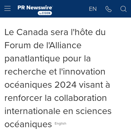
Déclaration d'accessibilité
Sauter la navigation
Hamburger menu
EN
Le Canada sera l'hôte du
Forum de l'Alliance
panatlantique pour la
recherche et l'innovation
océaniques 2024 visant à
renforcer la collaboration
internationale en sciences
océaniques
English