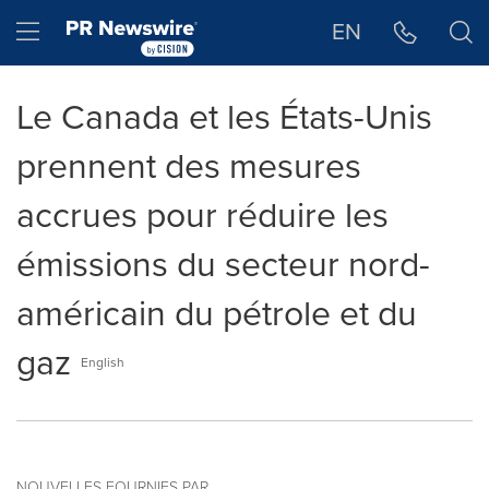
Déclaration d'accessibilité
Sauter la navigation
Hamburger menu
EN
Le Canada et les États-Unis
prennent des mesures
accrues pour réduire les
émissions du secteur nord-
américain du pétrole et du
gaz
English
NOUVELLES FOURNIES PAR