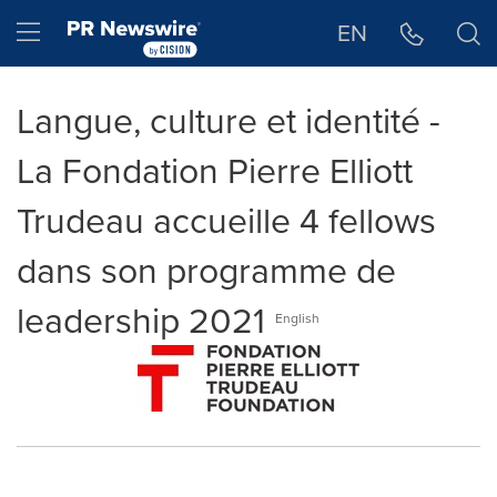
Déclaration d'accessibilité
Sauter la navigation
Hamburger menu
EN
Langue, culture et identité -
La Fondation Pierre Elliott
Trudeau accueille 4 fellows
dans son programme de
leadership 2021
English