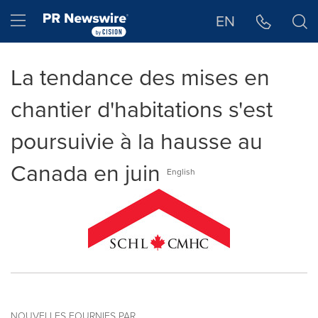
Déclaration d'accessibilité
Sauter la navigation
Hamburger menu
EN
La tendance des mises en
chantier d'habitations s'est
poursuivie à la hausse au
Canada en juin
English
NOUVELLES FOURNIES PAR