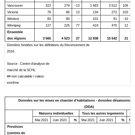
Vancouver
322
279
-13
1 683
3 512
109
Victoria
76
86
13
134
272
103
Windsor
80
80
-
101
91
-10
Winnipeg
127
225
77
419
470
12
Ensemble
des régions
3 565
4 523
27
12 838
15 542
21
Données fondées sur les définitions du Recensement de
2016.
Source : Centre d'analyse de
marché de la SCHL
## non calculable / valeur
extrême
Données sur les mises en chantier d'habitations - données désaisonnali
(DDA)
Maisons individuelles
Tous les autres logements
En
Mai 2021
Juin 2021
%
Mai 2021
Juin 2021
%
Mai
Provinces
(centres de