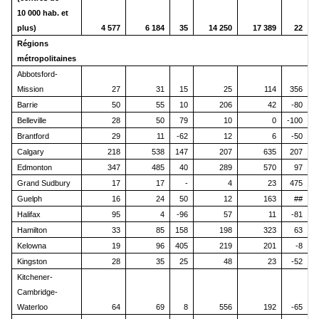
10 000 hab. et
plus)
4 577
6 184
35
14 250
17 389
22
Régions
métropolitaines
Abbotsford-
Mission
27
31
15
25
114
356
Barrie
50
55
10
206
42
-80
Belleville
28
50
79
10
0
-100
Brantford
29
11
-62
12
6
-50
Calgary
218
538
147
207
635
207
Edmonton
347
485
40
289
570
97
Grand Sudbury
17
17
-
4
23
475
Guelph
16
24
50
12
163
##
Halifax
95
4
-96
57
11
-81
Hamilton
33
85
158
198
323
63
Kelowna
19
96
405
219
201
-8
Kingston
28
35
25
48
23
-52
Kitchener-
Cambridge-
Waterloo
64
69
8
556
192
-65