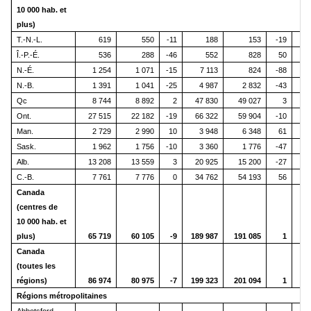
10 000 hab. et
plus)
T.-N.-L.
619
550
-11
188
153
-19
Î.-P.-É.
536
288
-46
552
828
50
N.-É.
1 254
1 071
-15
7 113
824
-88
N.-B.
1 391
1 041
-25
4 987
2 832
-43
Qc
8 744
8 892
2
47 830
49 027
3
5
Ont.
27 515
22 182
-19
66 322
59 904
-10
9
Man.
2 729
2 990
10
3 948
6 348
61
Sask.
1 962
1 756
-10
3 360
1 776
-47
Alb.
13 208
13 559
3
20 925
15 200
-27
3
C.-B.
7 761
7 776
0
34 762
54 193
56
4
Canada
(centres de
10 000 hab. et
plus)
65 719
60 105
-9
189 987
191 085
1
25
Canada
(toutes les
régions)
86 974
80 975
-7
199 323
201 094
1
28
Régions métropolitaines
Abbotsford-