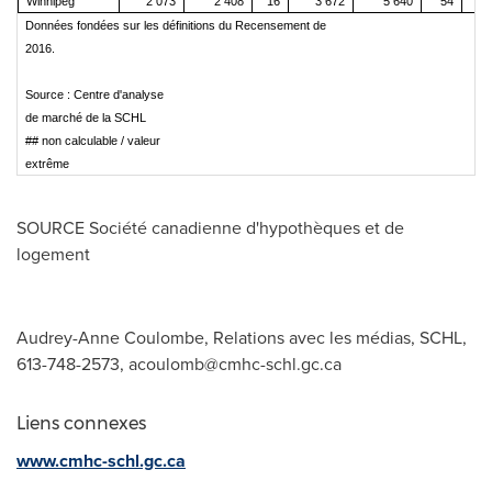
Winnipeg
2 073
2 408
16
3 672
5 640
54
Données fondées sur les définitions du Recensement de
2016.
Source : Centre d'analyse
de marché de la SCHL
## non calculable / valeur
extrême
SOURCE Société canadienne d'hypothèques et de
logement
Audrey-Anne Coulombe, Relations avec les médias, SCHL,
613-748-2573,
acoulomb@cmhc-schl.gc.ca
Liens connexes
www.cmhc-schl.gc.ca