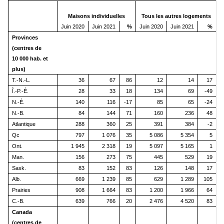
Maisons individuelles
Tous les autres logements
Juin 2020
Juin 2021
%
Juin 2020
Juin 2021
%
J
Provinces
(centres de
10 000 hab. et
plus)
T.-N.-L.
36
67
86
12
14
17
Î.-P.-É.
28
33
18
134
69
-49
N.-É.
140
116
-17
85
65
-24
N.-B.
84
144
71
160
236
48
Atlantique
288
360
25
391
384
-2
Qc
797
1 076
35
5 086
5 354
5
Ont.
1 945
2 318
19
5 097
5 165
1
Man.
156
273
75
445
529
19
Sask.
83
152
83
126
148
17
Alb.
669
1 239
85
629
1 289
105
Prairies
908
1 664
83
1 200
1 966
64
C.-B.
639
766
20
2 476
4 520
83
Canada
(centres de