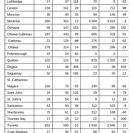
Lethbridge
17
37
118
70
5
-93
London
134
161
20
101
712
##
Moncton
30
40
33
94
140
49
Montréal
266
301
13
3 094
3 023
-2
Oshawa
56
147
163
101
285
182
Ottawa-Gatineau
297
443
49
665
318
-52
Gatineau
21
129
##
276
22
-92
Ottawa
276
314
14
389
296
-24
Peterborough
15
24
60
0
0
-
Québec
102
121
19
878
1 333
52
Regina
12
49
308
13
38
192
Saguenay
32
66
106
23
20
-13
St. Catharines-
Niagara
155
70
-55
249
88
-65
Saint John
16
36
125
29
6
-79
St. John's
28
54
93
9
12
33
Saskatoon
63
93
48
112
103
-8
Sherbrooke
70
61
-13
312
188
-40
Thunder Bay
17
15
-12
22
0
-100
Toronto
652
590
-10
2 818
2 540
-10
Trois-Rivières
27
45
67
68
83
22