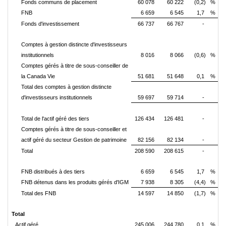
Fonds communs de placement
60 078
60 222
(0,2)
%
FNB
6 659
6 545
1,7
%
Fonds d'investissement
66 737
66 767
-
Comptes à gestion distincte d'investisseurs
institutionnels
8 016
8 066
(0,6)
%
Comptes gérés à titre de sous-conseiller de
la Canada Vie
51 681
51 648
0,1
%
Total des comptes à gestion distincte
d'investisseurs institutionnels
59 697
59 714
-
Total de l'actif géré des tiers
126 434
126 481
-
Comptes gérés à titre de sous-conseiller et
actif géré du secteur Gestion de patrimoine
82 156
82 134
-
Total
208 590
208 615
-
FNB distribués à des tiers
6 659
6 545
1,7
%
FNB détenus dans les produits gérés d'IGM
7 938
8 305
(4,4)
%
Total des FNB
14 597
14 850
(1,7)
%
Total
Actif géré
245 006
244 780
0,1
%