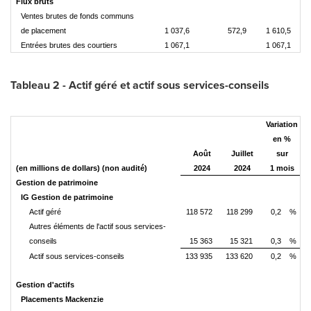
Flux bruts
Ventes brutes de fonds communs
de placement
1 037,6
572,9
1 610,5
Entrées brutes des courtiers
1 067,1
1 067,1
Tableau 2 - Actif géré et actif sous services-conseils
Variation
en %
Août
Juillet
sur
(en millions de dollars) (non audité)
2024
2024
1 mois
Gestion de patrimoine
IG Gestion de patrimoine
Actif géré
118 572
118 299
0,2
%
Autres éléments de l'actif sous services-
conseils
15 363
15 321
0,3
%
Actif sous services-conseils
133 935
133 620
0,2
%
Gestion d'actifs
Placements Mackenzie