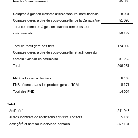
Fonds d'investissement
65 865
Comptes à gestion distincte d'investisseurs institutionnels
8 031
Comptes gérés à titre de sous-conseiller de la Canada Vie
51 096
Total des comptes à gestion distincte d'investisseurs
institutionnels
59 127
Total de l'actif géré des tiers
124 992
Comptes gérés à titre de sous-conseiller et actif géré du
secteur Gestion de patrimoine
81 259
Total
206 251
FNB distribués à des tiers
6 463
FNB détenus dans les produits gérés d'IGM
8 171
Total des FNB
14 634
Total
Actif géré
241 943
Autres éléments de l'actif sous services-conseils
15 188
Actif géré et actif sous services-conseils
257 131