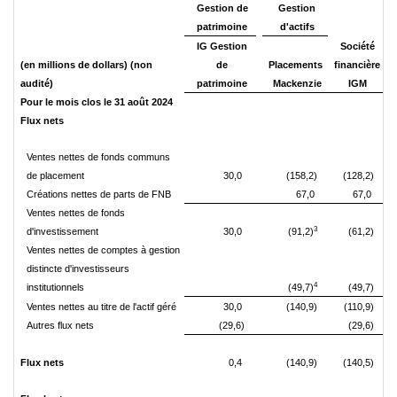
Gestion de
Gestion
patrimoine
d'actifs
IG Gestion
Société
(en millions de dollars) (non
de
Placements
financière
audité)
patrimoine
Mackenzie
IGM
Pour le mois clos le 31 août 2024
Flux nets
Ventes nettes de fonds communs
de placement
30,0
(158,2)
(128,2)
Créations nettes de parts de FNB
67,0
67,0
Ventes nettes de fonds
3
d'investissement
30,0
(91,2)
(61,2)
Ventes nettes de comptes à gestion
distincte d'investisseurs
4
institutionnels
(49,7)
(49,7)
Ventes nettes au titre de l'actif géré
30,0
(140,9)
(110,9)
Autres flux nets
(29,6)
(29,6)
Flux nets
0,4
(140,9)
(140,5)