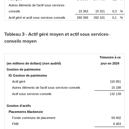
Autres éléments de l'actif sous services-
conseils
15 363
15 321
0,3
%
Actif géré et actif sous services-conseils
260 369
260 101
0,1
%
Tableau 3 - Actif géré moyen et actif sous services-
conseils moyen
Trimestre à ce
(en millions de dollars) (non audité)
jour en 2024
Gestion de patrimoine
IG Gestion de patrimoine
Actif géré
116 951
Autres éléments de l'actif sous services-conseils
15 188
Actif sous services-conseils
132 139
Gestion d'actifs
Placements Mackenzie
Fonds communs de placement
59 402
FNB
6 463