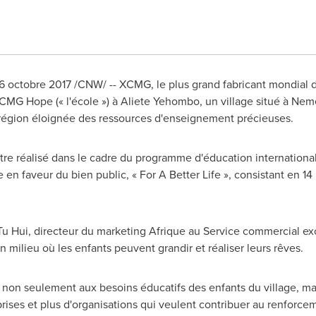
ctobre 2017 /CNW/ -- XCMG, le plus grand fabricant mondial d
XCMG Hope (« l'école ») à Aliete Yehombo, un village situé à N
e région éloignée des ressources d'enseignement précieuses.
 être réalisé dans le cadre du programme d'éducation internatio
 en faveur du bien public, « For A Better Life », consistant en 1
Tu Hui
, directeur du marketing Afrique au Service commercial ex
n milieu où les enfants peuvent grandir et réaliser leurs rêves.
a non seulement aux besoins éducatifs des enfants du village, mai
eprises et plus d'organisations qui veulent contribuer au renforcem