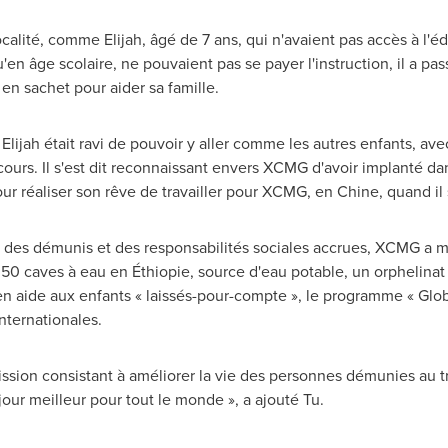
ocalité, comme Elijah, âgé de 7 ans, qui n'avaient pas accès à l'é
'en âge scolaire, ne pouvaient pas se payer l'instruction, il a pas
 en sachet pour aider sa famille.
 Elijah était ravi de pouvoir y aller comme les autres enfants, 
cours. Il s'est dit reconnaissant envers XCMG d'avoir implanté dan
pour réaliser son rêve de travailler pour XCMG, en Chine, quand il
des démunis et des responsabilités sociales accrues, XCMG a me
0 caves à eau en Éthiopie, source d'eau potable, un orphelinat 
 en aide aux enfants « laissés-pour-compte », le programme « Glob
nternationales.
sion consistant à améliorer la vie des personnes démunies au tra
jour meilleur pour tout le monde », a ajouté Tu.