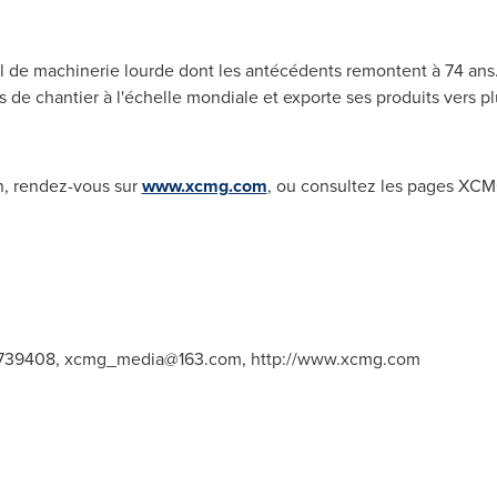
l de machinerie lourde dont les antécédents remontent à 74 ans.
s de chantier à l'échelle mondiale et exporte ses produits vers 
n, rendez-vous sur
www.xcmg.com
, ou consultez les pages XC
7739408,
xcmg_media@163.com
, http://www.xcmg.com