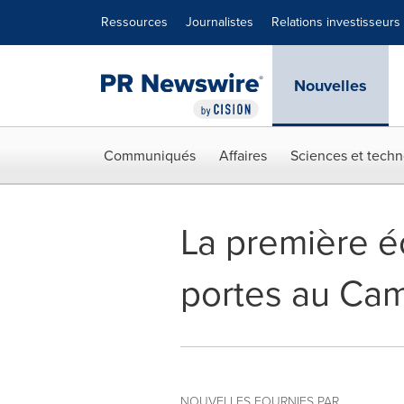
Déclaration d'accessibilité
Sauter la navigation
Ressources
Journalistes
Relations investisseurs
Nouvelles
Communiqués
Affaires
Sciences et techn
La première 
portes au Ca
NOUVELLES FOURNIES PAR