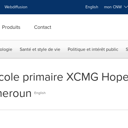
Webdiffusion
English
mon CNW
Produits
Contact
ologie
Santé et style de vie
Politique et intérêt public
S
école primaire XCMG Hope
meroun
English