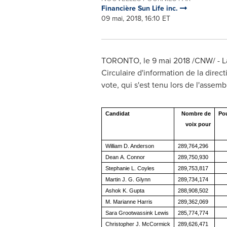
Financière Sun Life inc.
09 mai, 2018, 16:10 ET
TORONTO
, le 9 mai 2018 /CNW/ - L
Circulaire d'information de la direc
vote, qui s'est tenu lors de l'assem
Candidat
Nombre de
Po
voix pour
William D. Anderson
289,764,296
Dean A. Connor
289,750,930
Stephanie L. Coyles
289,753,817
Martin J. G. Glynn
289,734,174
Ashok K. Gupta
288,908,502
M. Marianne Harris
289,362,069
Sara Grootwassink Lewis
285,774,774
Christopher J. McCormick
289,626,471