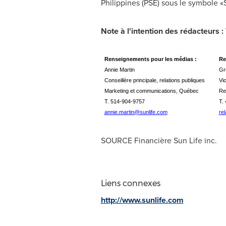
Philippines (PSE) sous le symbole «
Note à l'intention des rédacteurs 
Renseignements pour les médias :
Re
Annie Martin
Gr
Conseillère principale, relations publiques
Vi
Marketing et communications, Québec
Re
T. 514-904-9757
T.
annie.martin@sunlife.com
re
SOURCE Financière Sun Life inc.
Liens connexes
http://www.sunlife.com