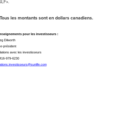
SLF».
: Tous les montants sont en dollars canadiens.
nseignements pour les investisseurs :
eg Dilworth
ce-président
lations avec les investisseurs
 416-979-6230
lations.investisseurs@sunlife.com