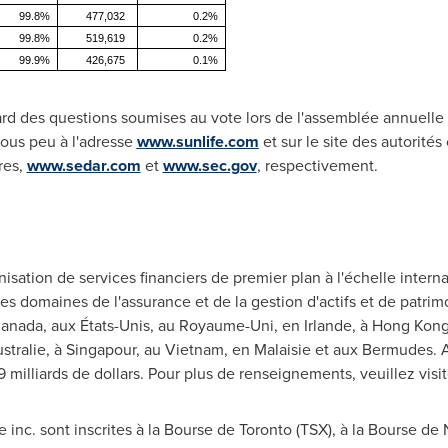
99.8%
477,032
0.2%
99.8%
519,619
0.2%
99.9%
426,675
0.1%
gard des questions soumises au vote lors de l'assemblée annuelle 
sous peu à l'adresse
www.sunlife.com
et sur le site des autorité
res,
www.sedar.com
et
www.sec.gov
, respectivement.
isation de services financiers de premier plan à l'échelle internat
es domaines de l'assurance et de la gestion d'actifs et de patrimo
anada
, aux États-Unis, au Royaume-Uni, en
Irlande
, à Hong Kon
stralie, à Singapour, au
Vietnam
, en Malaisie et aux Bermudes. Au
9 milliards de dollars. Pour plus de renseignements, veuillez visit
e inc. sont inscrites à la Bourse de Toronto (TSX), à la Bourse d