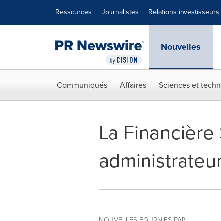
Déclaration d'accessibilité
Sauter la navigation
Ressources
Journalistes
Relations investisseurs
Nouvelles
Communiqués
Affaires
Sciences et techn
La Financière 
administrateu
NOUVELLES FOURNIES PAR