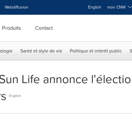
Webdiffusion
English
mon CNW
Produits
Contact
ologie
Santé et style de vie
Politique et intérêt public
S
Sun Life annonce l'électi
rs
English