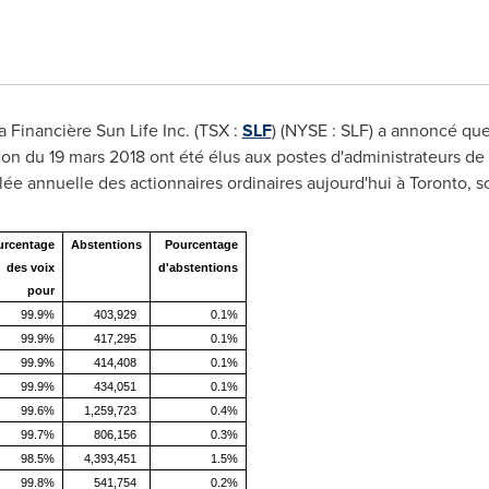
a Financière Sun Life Inc. (TSX :
SLF
) (NYSE : SLF) a annoncé que
tion du 19 mars 2018 ont été élus aux postes d'administrateurs de
blée annuelle des actionnaires ordinaires aujourd'hui à
Toronto
, s
urcentage
Abstentions
Pourcentage
des voix
d'abstentions
pour
99.9%
403,929
0.1%
99.9%
417,295
0.1%
99.9%
414,408
0.1%
99.9%
434,051
0.1%
99.6%
1,259,723
0.4%
99.7%
806,156
0.3%
98.5%
4,393,451
1.5%
99.8%
541,754
0.2%