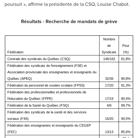
poursuit », affirme la présidente de la CSQ,
Louise Chabot
.
Résultats - Recherche de mandats de grève
Nombre
de
Pour
Fédération
Syndicats
(%)
Centrale des syndicats du Québec (CSQ)
146/162
81,8%
Fédération des syndicats de l'enseignement (FSE) et
Association provinciale des enseignantes et enseignants du
Québec (APEQ)
32/36
80,8%
Fédération du personnel de soutien scolaire (FPSS)
17/20
81,3%
Fédération des professionnelles et professionnels de
l'éducation du Québec (FPPE)
17/19
80,4%
Fédération de la Santé du Québec (FSQ)
6/6
89,7%
Fédération des syndicats de la santé et des services
sociaux (F4S)
16/20
90,5%
Fédération des enseignantes et enseignants du CEGEP
(FEC)
13/13
85,6%