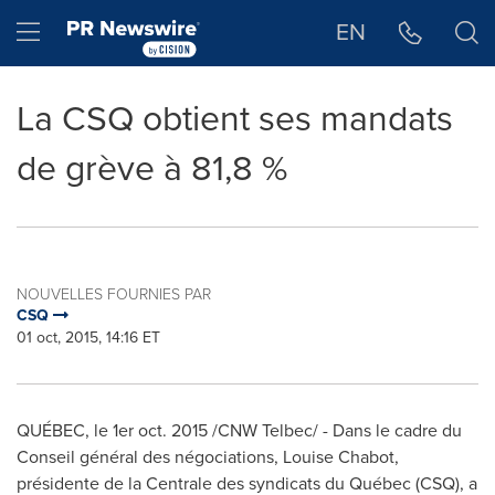
Déclaration d'accessibilité
Sauter la navigation
Hamburger menu
EN
La CSQ obtient ses mandats
de grève à 81,8 %
NOUVELLES FOURNIES PAR
CSQ
01 oct, 2015, 14:16 ET
QUÉBEC, le 1er
oct. 2015
/CNW Telbec/ - Dans le cadre du
Conseil général des négociations,
Louise Chabot
,
présidente de la Centrale des syndicats du Québec (CSQ), a