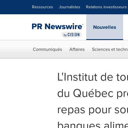
Déclaration d'accessibilité
Sauter la navigation
Ressources
Journalistes
Relations investisseurs
Nouvelles
Communiqués
Affaires
Sciences et techn
L'Institut de t
du Québec pr
repas pour so
banques alime