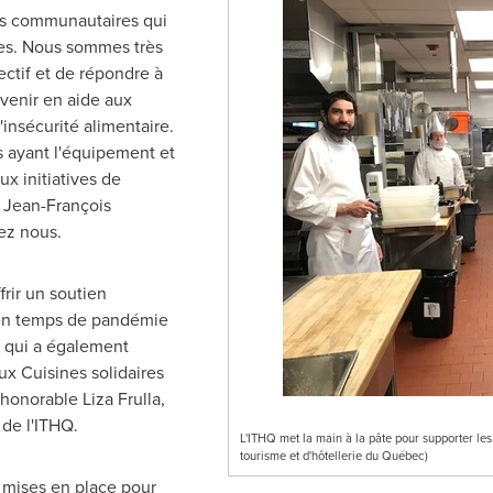
mes communautaires qui
es. Nous sommes très
ectif et de répondre à
 venir en aide aux
'insécurité alimentaire.
ns ayant l'équipement et
ux initiatives de
e Jean-François
ez nous.
frir un soutien
 en temps de pandémie
e qui a également
ux Cuisines solidaires
l'honorable
Liza Frulla
,
 de l'ITHQ.
L'ITHQ met la main à la pâte pour supporter l
tourisme et d'hôtellerie du Québec)
t mises en place pour