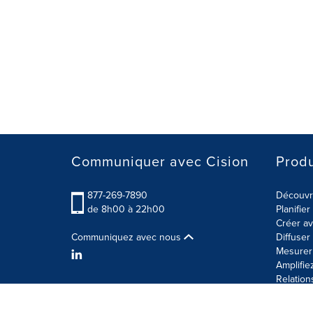
Communiquer avec Cision
Produ
877-269-7890
Découvre
de 8h00 à 22h00
Planifie
Créer av
Communiquez avec nous
Diffuse
Mesurer 
Amplifie
Relation