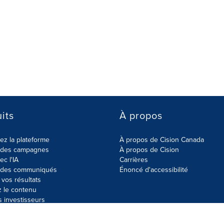
its
À propos
z la plateforme
À propos de Cision Canada
r des campagnes
À propos de Cision
ec l'IA
Carrières
r des communiqués
Énoncé d'accessibilité
vos résultats
z le contenu
s investisseurs