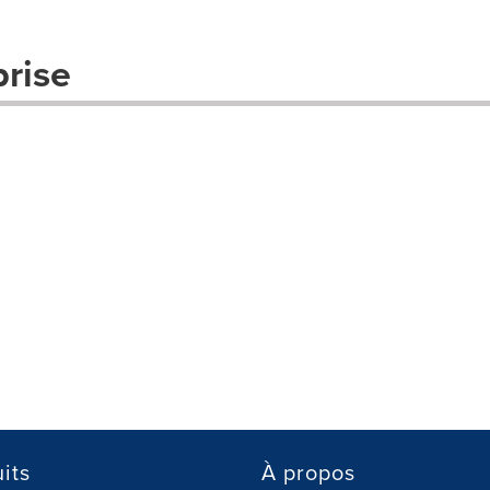
prise
its
À propos