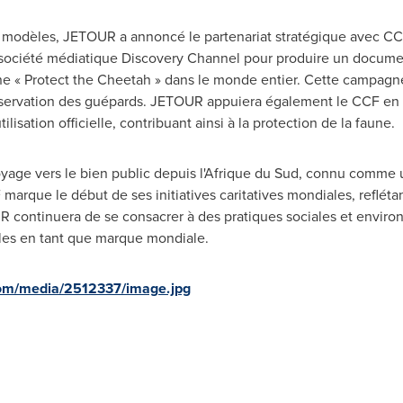
modèles, JETOUR a annoncé le partenariat stratégique avec CCF 
 société médiatique Discovery Channel pour produire un documen
« Protect the Cheetah » dans le monde entier. Cette campagne vi
onservation des guépards. JETOUR appuiera également le CCF en
lisation officielle, contribuant ainsi à la protection de la faune.
e vers le bien public depuis l'Afrique du Sud, connu comme un
arque le début de ses initiatives caritatives mondiales, refléta
R continuera de se consacrer à des pratiques sociales et envir
ales en tant que marque mondiale.
com/media/2512337/image.jpg