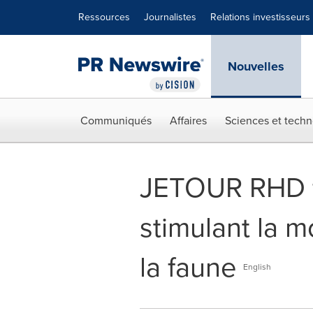
Déclaration d'accessibilité
Sauter la navigation
Ressources
Journalistes
Relations investisseurs
Nouvelles
Communiqués
Affaires
Sciences et techn
JETOUR RHD fa
stimulant la m
la faune
English