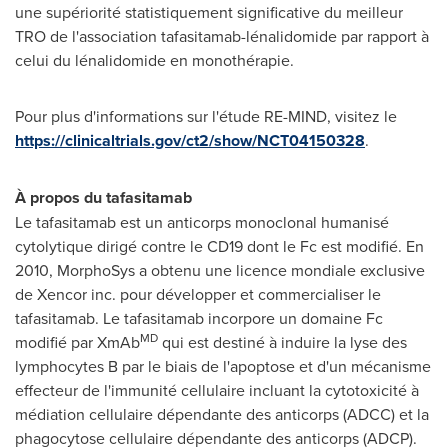
une supériorité statistiquement significative du meilleur
TRO de
l'association tafasitamab-lénalidomide par rapport à
celui du lénalidomide en monothérapie.
Pour plus d'informations sur l'étude RE-MIND, visitez le
https://clinicaltrials.gov/ct2/show/NCT04150328
.
À propos du tafasitamab
Le tafasitamab est un anticorps monoclonal humanisé
cytolytique dirigé contre le CD19 dont le Fc est modifié. En
2010, MorphoSys a obtenu une licence mondiale exclusive
de Xencor inc. pour développer et commercialiser le
tafasitamab. Le tafasitamab incorpore un domaine Fc
MD
modifié par XmAb
qui est destiné à induire la lyse des
lymphocytes B par le biais de l'apoptose et d'un mécanisme
effecteur de l'immunité cellulaire incluant la cytotoxicité à
médiation cellulaire dépendante des anticorps (ADCC) et la
phagocytose cellulaire dépendante des anticorps (ADCP).