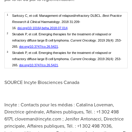
1
Sarkozy C, et coll. Management of relapsed/refractory DLBCL.
Best Practice
Research & Clinical Haematology
. 2018 31:209-
16.
doi.org/10.1016/j.beha.2018.07.014
.
2
Skrabek P, et coll. Emerging therapies for the treatment of relapsed or
refractory diffuse large B cell lymphoma.
Current Oncology
. 2019 26(4): 253-
265.
doi.org/10.3747/co.26.5421
.
3
Skrabek P, et coll. Emerging therapies for the treatment of relapsed or
refractory diffuse large B cell lymphoma.
Current Oncology.
2019 26(4): 253-
265.
doi.org/10.3747/co.26.5421
.
SOURCE Incyte Biosciences Canada
Incyte : Contacts pour les médias : Catalina Loveman,
Directrice générale, Affaires publiques, Tél. : +1 302 498
6171,
cloveman@incyte.com
; Jenifer Antonacci, Directrice
principale, Affaires publiques, Tél. : +1 302 498 7036,