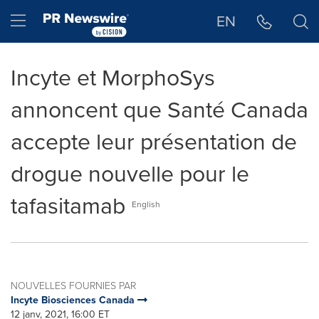
Déclaration d'accessibilité
Sauter la navigation
Hamburger menu
EN
Incyte et MorphoSys
annoncent que Santé Canada
accepte leur présentation de
drogue nouvelle pour le
tafasitamab
English
NOUVELLES FOURNIES PAR
Incyte Biosciences Canada
12 janv, 2021, 16:00 ET