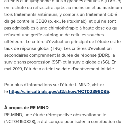
atteints d'un lymphome diffus à grandes cellules B (LDGCB)
en rechute ou réfractaire après au moins un et au maximum
trois traitements antérieurs, y compris un traitement ciblé
dirigé contre le CD20 (p. ex., le rituximab), et qui ne sont
pas admissibles à une chimiothérapie à haute dose ou qui
refusent une greffe autologue de cellules souches
ultérieure. Le critère d'évaluation principal de l'étude est le
taux de réponse global (TRG). Les critères d'évaluation
secondaires comprennent la durée de réponse (DDR), la
survie sans progression (SSP) et la survie globale (SG). En
mai 2019, l'étude a atteint sa date d'achèvement initiale.
Pour plus d'informations sur l'étude L-MIND, visitez
le
https://clinicaltrials.gov/ct2/show/NCT02399085
.
À propos de RE-MIND
RE-MIND, une étude rétrospective observationnelle
(NCT04150328), a été conçue pour isoler la contribution du