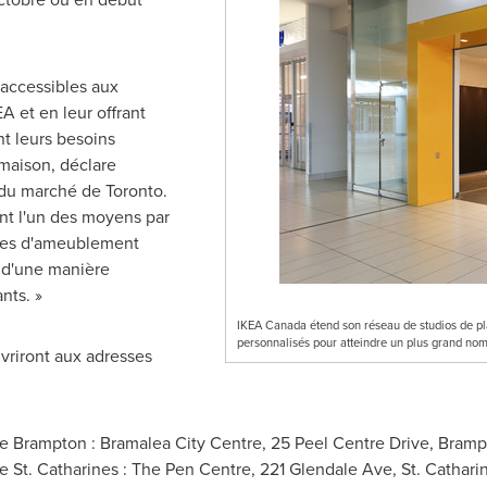
 accessibles aux
A et en leur offrant
nt leurs besoins
 maison, déclare
r du marché de
Toronto
.
ont l'un des moyens par
ces d'ameublement
 d'une manière
nts. »
IKEA Canada étend son réseau de studios de plan
personnalisés pour atteindre un plus grand no
uvriront aux adresses
de
Brampton
: Bramalea City Centre, 25 Peel Centre Drive,
Bramp
de
St. Catharines
: The Pen Centre, 221 Glendale Ave,
St. Cathari