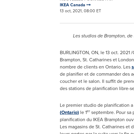
IKEA Canada
13 oct, 2021, 08:00 ET
Les studios de
Brampton
, de
BURLINGTON, ON
, le
13 oct. 2021
/C
Brampton
, St. Catharines et
London
nombre de clients en
Ontario
. Les
s
de planifier et de commander des a
coucher et le salon. Il suffit de pr
des stations de planification libre-
Le premier studio de planification a
er
(
Ontario
)
le 1
septembre. Pour sa pa
planification du IKEA Brampton ouvr
Les magasins de St. Catharines et 
leurs portes par la suite vers la fin