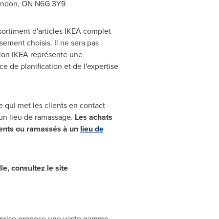
ndon, ON
N6G 3Y9
sortiment d'articles IKEA complet
ement choisis. Il ne sera pas
ation IKEA représente une
ce de planification et de l'expertise
e qui met les clients en contact
 un lieu de ramassage.
Les achats
lients ou ramassés à un
lieu de
e, consultez le site
reprise propose une vaste gamme