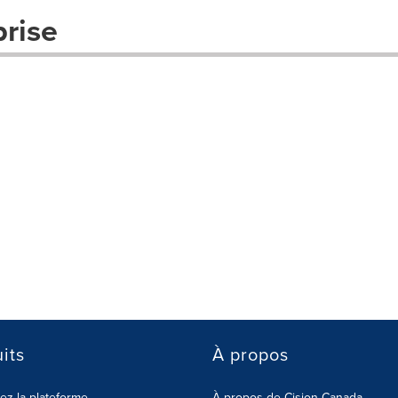
prise
its
À propos
z la plateforme
À propos de Cision Canada