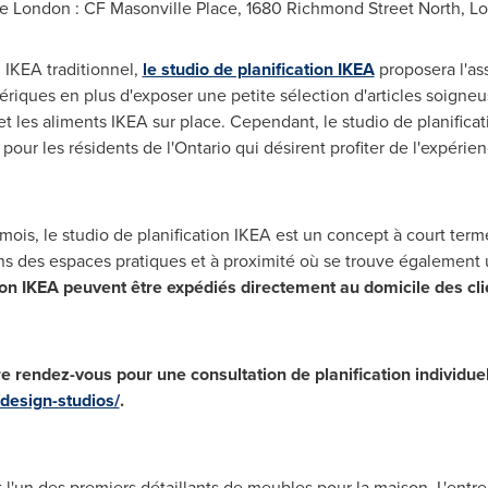
de
London
: CF Masonville Place, 1680 Richmond Street North,
Lo
 IKEA traditionnel,
le studio de planification IKEA
proposera l'as
riques en plus d'exposer une petite sélection d'articles soigneus
 et les aliments IKEA sur place. Cependant, le studio de planific
pour les résidents de l'
Ontario
qui désirent profiter de l'expérien
ois, le studio de planification IKEA est un concept à court term
ans des espaces pratiques et à proximité où se trouve également
tion IKEA peuvent être expédiés directement au domicile des c
 rendez-vous pour une consultation de planification individuell
design-studios/
.
l'un des premiers détaillants de meubles pour la maison. L'ent