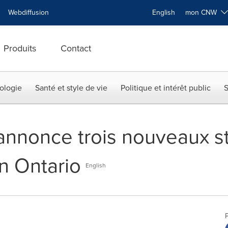
Webdiffusion
English
mon CNW
Produits
Contact
ologie
Santé et style de vie
Politique et intérêt public
S
nnonce trois nouveaux s
en Ontario
English