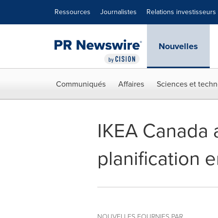
Déclaration d'accessibilité
Sauter la navigation
Ressources
Journalistes
Relations investisseurs
Nouvelles
Communiqués
Affaires
Sciences et techn
IKEA Canada a
planification 
NOUVELLES FOURNIES PAR