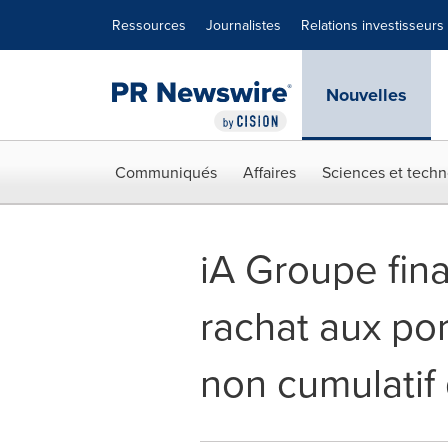
Déclaration d'accessibilité
Sauter la navigation
Ressources
Journalistes
Relations investisseurs
Nouvelles
Communiqués
Affaires
Sciences et techn
iA Groupe fina
rachat aux por
non cumulatif 