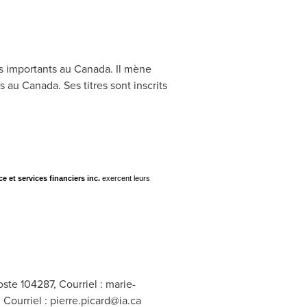
s importants au
Canada
. Il mène
es au
Canada
. Ses titres sont inscrits
ce et services financiers inc.
exercent leurs
oste 104287, Courriel :
marie-
 Courriel :
pierre.picard@ia.ca