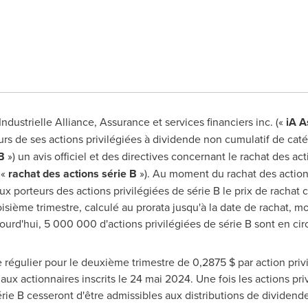
'Industrielle Alliance, Assurance et services financiers inc. («
iA A
urs de ses actions privilégiées à dividende non cumulatif de caté
B
») un avis officiel et des directives concernant le rachat des ac
 «
rachat des actions série B
»). Au moment du rachat des actions
aux porteurs des actions privilégiées de série B le prix de racha
sième trimestre, calculé au prorata jusqu'à la date de rachat, mo
urd'hui, 5 000 000 d'actions privilégiées de série B sont en circ
e régulier pour le deuxième trimestre de 0,2875 $ par action privi
 aux actionnaires inscrits le 24 mai 2024. Une fois les actions pri
érie B cesseront d'être admissibles aux distributions de dividende