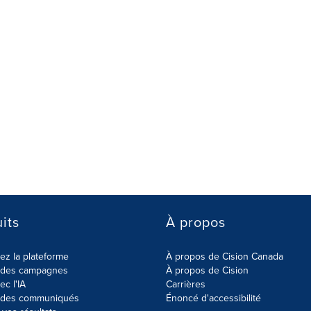
its
À propos
z la plateforme
À propos de Cision Canada
r des campagnes
À propos de Cision
ec l'IA
Carrières
r des communiqués
Énoncé d'accessibilité