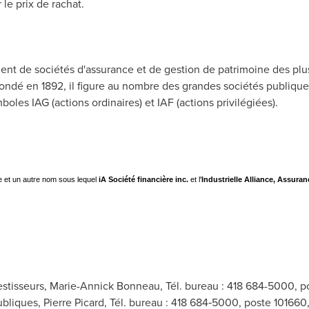
 le prix de rachat.
ent de sociétés d'assurance et de gestion de patrimoine des plu
 Fondé en 1892, il figure au nombre des grandes sociétés publiqu
boles IAG (actions ordinaires) et IAF (actions privilégiées).
 et un autre nom sous lequel
iA Société financière inc.
et l'
Industrielle Alliance, Assuran
vestisseurs, Marie-Annick Bonneau, Tél. bureau : 418 684-5000, p
ubliques, Pierre Picard, Tél. bureau : 418 684‐5000, poste 101660,