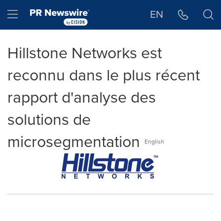
Déclaration d'accessibilité
Sauter la navigation
Hamburger menu
EN
Hillstone Networks est
reconnu dans le plus récent
rapport d'analyse des
solutions de
microsegmentation
English