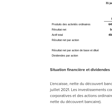
31 ja
Produits des activités ordinaires
64
Résultat net
5
Actif total
45
Résultat net par action
Résultat net par action de base et dilué
Dividendes par action
Situation financière et dividendes
L'encaisse, nette du découvert ban
juillet 2021. Les investissements c
corporatives et des actions ordinair
nette du découvert bancaire).