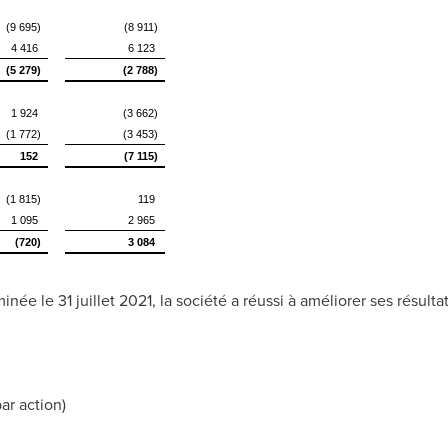
(9 695)
(8 911)
4 416
6 123
(5 279)
(2 788)
1 924
(3 662)
(1 772)
(3 453)
152
(7 115)
(1 815)
119
1 095
2 965
(720)
3 084
inée le 31 juillet 2021, la société a réussi à améliorer ses résu
s
ar action)