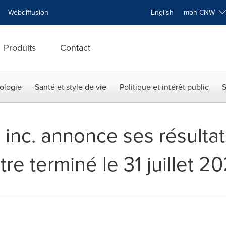
Webdiffusion
English
mon CNW
Produits
Contact
ologie
Santé et style de vie
Politique et intérêt public
S
nc. annonce ses résultats
re terminé le 31 juillet 20