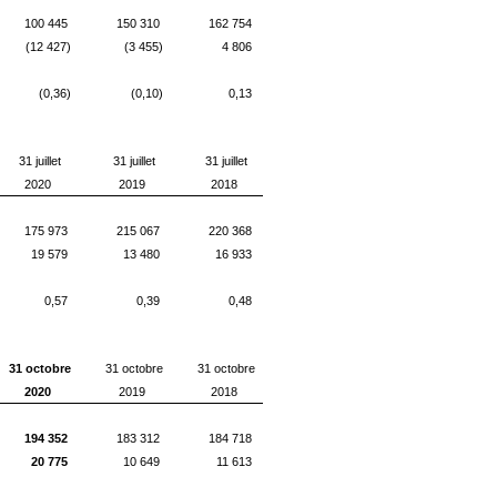
100 445
150 310
162 754
(12 427)
(3 455)
4 806
(0,36)
(0,10)
0,13
31 juillet
31 juillet
31 juillet
2020
2019
2018
175 973
215 067
220 368
19 579
13 480
16 933
0,57
0,39
0,48
31 octobre
31 octobre
31 octobre
2020
2019
2018
194 352
183 312
184 718
20 775
10 649
11 613