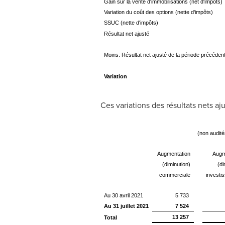
Gain sur la vente d'immobilisations (net d'impôts)
Variation du coût des options (nette d'impôts)
SSUC (nette d'impôts)
Résultat net ajusté
Moins: Résultat net ajusté de la période précéden
Variation
Ces variations des résultats nets aj
(non audité
Augmentation
Augm
(diminution)
(di
commerciale
investi
Au 30 avril 2021
5 733
Au 31 juillet 2021
7 524
13 257
Total