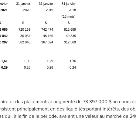
nvier
31 janvier
31 janvier
31 janvier
2021
2020
2019
2018
(13 mois)
$
$
$
$
9 056
720 169
742 474
812 689
4 842
36 034
45 165
49 335
0 207
382 040
367 624
312 569
1,61
1,05
1,29
1,36
0,29
0,28
0,28
0,24
caire et des placements a augmenté de 73 397 000 $ au cours de 
onsistent principalement en des liquidités portant intérêts, des 
es qui, à la fin de la période, avaient une valeur au marché de 2