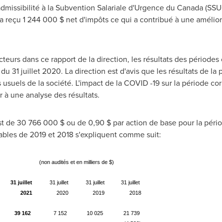
d'admissibilité à la Subvention Salariale d'Urgence du
Canada
(SSUC
 a reçu 1 244 000 $ net d'impôts ce qui a contribué à une amélior
ecteurs dans ce rapport de la direction, les résultats des période
du 31 juillet 2020. La direction est d'avis que les résultats de 
s usuels de la société. L'impact de la COVID -19 sur la période co
r à une analyse des résultats.
est de 30 766 000 $ ou de 0,90 $ par action de base pour la périod
rables de
2019 et
2018 s'expliquent comme suit:
(non audités et en milliers de $)
31 juillet
31 juillet
31 juillet
31 juillet
2021
2020
2019
2018
39 162
7 152
10 025
21 739