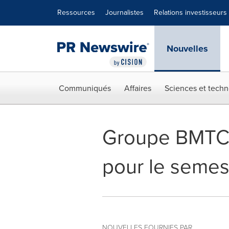
Déclaration d'accessibilité
Sauter la navigation
Ressources
Journalistes
Relations investisseurs
Nouvelles
Communiqués
Affaires
Sciences et techn
Groupe BMTC i
pour le semest
NOUVELLES FOURNIES PAR