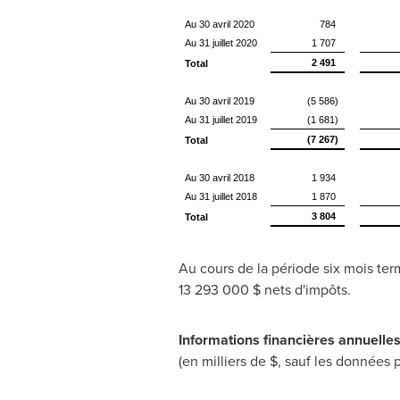
Au 30 avril 2020
784
Au 31 juillet 2020
1 707
2 491
Total
Au 30 avril 2019
(5 586)
Au 31 juillet 2019
(1 681)
(7 267)
Total
Au 30 avril 2018
1 934
Au 31 juillet 2018
1 870
3 804
Total
Au cours de la période six mois term
13 293 000 $ nets d'impôts.
Informations financières annuelle
(en milliers de $, sauf les données p