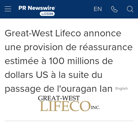
Déclaration d'accessibilité
Sauter la navigation
Hamburger menu
EN
Great-West Lifeco annonce
une provision de réassurance
estimée à 100 millions de
dollars US à la suite du
passage de l'ouragan Ian
English