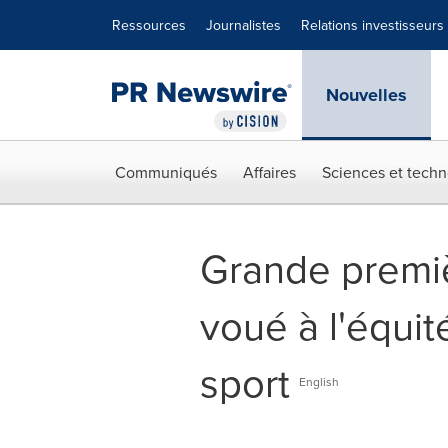
Déclaration d'accessibilité
Sauter la navigation
Ressources
Journalistes
Relations investisseurs
Nouvelles
Communiqués
Affaires
Sciences et techn
Grande premiè
voué à l'équit
sport
English