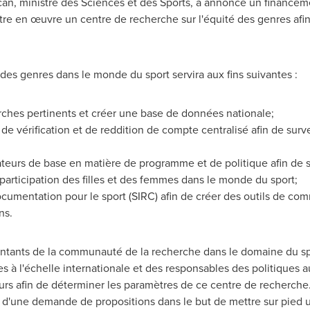
can, ministre des Sciences et des Sports, a annoncé un financeme
ettre en œuvre un centre de recherche sur l'équité des genres afi
 des genres dans le monde du sport servira aux fins suivantes :
erches pertinents et créer une base de données nationale;
de vérification et de reddition de compte centralisé afin de surveil
cateurs de base en matière de programme et de politique afin de su
participation des filles et des femmes dans le monde du sport;
documentation pour le sport (SIRC) afin de créer des outils de c
ns.
sentants de la communauté de la recherche dans le domaine du s
 à l'échelle internationale et des responsables des politique
urs afin de déterminer les paramètres de ce centre de recherche.
s d'une demande de propositions dans le but de mettre sur pied u