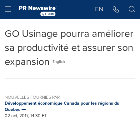
Déclaration d'accessibilité
Sauter la navigation
Hamburger menu
EN
GO Usinage pourra améliorer
sa productivité et assurer son
expansion
English
NOUVELLES FOURNIES PAR
Développement économique Canada pour les régions du
Québec
02 oct, 2017, 14:30 ET