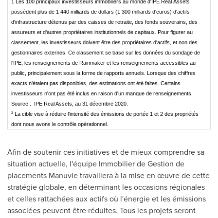
1 Les 100 principaux investisseurs immobiliers au monde d'IPE Real Assets
possèdent plus de 1 440 milliards de dollars (1 300 milliards d'euros) d'actifs
d'infrastructure détenus par des caisses de retraite, des fonds souverains, des
assureurs et d'autres propriétaires institutionnels de capitaux. Pour figurer au
classement, les investisseurs doivent être des propriétaires d'actifs, et non des
gestionnaires externes. Ce classement se base sur les données du sondage de
l'IPE, les renseignements de Rainmaker et les renseignements accessibles au
public, principalement sous la forme de rapports annuels. Lorsque des chiffres
exacts n'étaient pas disponibles, des estimations ont été faites. Certains
investisseurs n'ont pas été inclus en raison d'un manque de renseignements.
Source : IPE Real Assets, au 31 décembre 2020.
2
La cible vise à réduire l'intensité des émissions de portée 1 et 2 des propriétés
dont nous avons le contrôle opérationnel.
Afin de soutenir ces initiatives et de mieux comprendre sa
situation actuelle, l'équipe Immobilier de
Gestion de
placements Manuvie travaillera à la mise en œuvre de cette
stratégie globale, en déterminant les occasions régionales
et celles rattachées aux actifs où l'énergie et les émissions
associées peuvent être réduites. Tous les projets seront