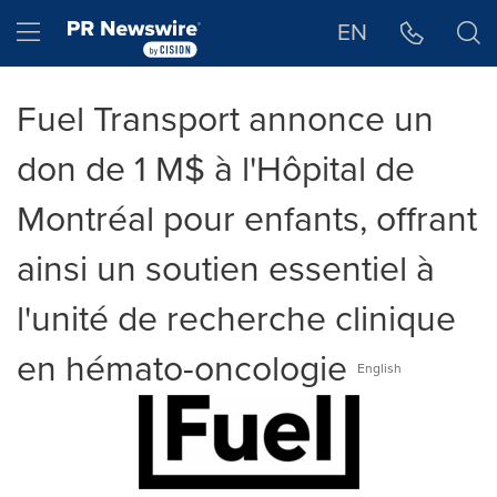
Déclaration d'accessibilité
Sauter la navigation
Hamburger menu
EN
Fuel Transport annonce un
don de 1 M$ à l'Hôpital de
Montréal pour enfants, offrant
ainsi un soutien essentiel à
l'unité de recherche clinique
en hémato-oncologie
English