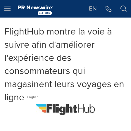
Déclaration d'accessibilité
Sauter la navigation
Hamburger menu
EN
FlightHub montre la voie à
suivre afin d'améliorer
l'expérience des
consommateurs qui
magasinent leurs voyages en
ligne
English