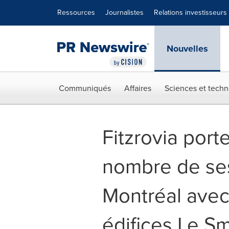
Déclaration d'accessibilité
Sauter la navigation
Ressources
Journalistes
Relations investisseurs
Nouvelles
Communiqués
Affaires
Sciences et techn
Fitzrovia port
nombre de ses
Montréal avec 
édifices Le Sm