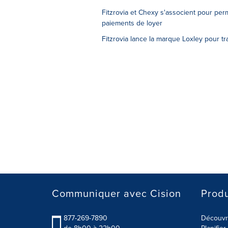
Fitzrovia et Chexy s'associent pour per
paiements de loyer
Fitzrovia lance la marque Loxley pour tr
Communiquer avec Cision
Produ
877-269-7890
Découvre