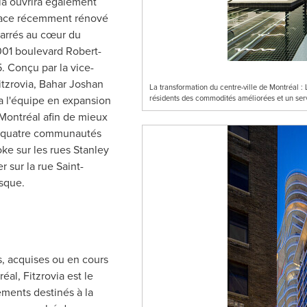
ia ouvrira également
space récemment rénové
carrés au cœur du
001 boulevard Robert-
. Conçu par la vice-
itzrovia, Bahar Joshan
La transformation du centre-ville de Montréal : 
a l'équipe en expansion
résidents des commodités améliorées et un ser
 Montréal afin de mieux
es quatre communautés
oke sur les rues
Stanley
er
sur la rue
Saint-
sque.
, acquises ou en cours
éal, Fitzrovia est le
ments destinés à la