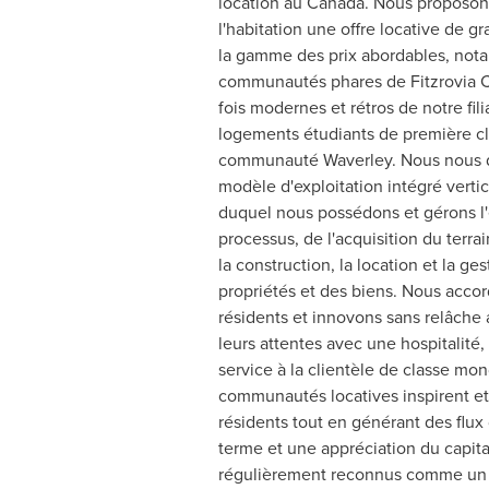
location au
Canada
. Nous proposon
l'habitation une offre locative de g
la gamme des prix abordables, no
communautés phares de Fitzrovia Col
fois modernes et rétros de notre fil
logements étudiants de première cl
communauté
Waverley
. Nous nous 
modèle d'exploitation intégré verti
duquel nous possédons et gérons l
processus, de l'acquisition du terra
la construction, la location et la ge
propriétés et des biens. Nous accord
résidents et innovons sans relâche a
leurs attentes avec une hospitalité
service à la clientèle de classe m
communautés locatives inspirent e
résidents tout en générant des flux 
terme et une appréciation du capit
régulièrement reconnus comme un des