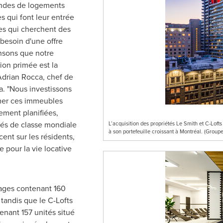
ndes de logements
s qui font leur entrée
nes qui cherchent des
 besoin d'une offre
ensons que notre
ion primée est la
 Adrian Rocca, chef de
ia. "Nous investissons
rmer ces immeubles
ement planifiées,
s de classe mondiale
L’acquisition des propriétés Le Smith et C-Loft
à son portefeuille croissant à Montréal. (Group
ent sur les résidents,
 pour la vie locative
ages contenant 160
 tandis que le C-Lofts
nant 157 unités situé