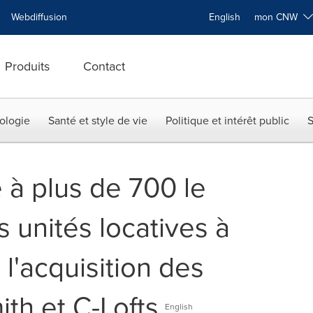
Webdiffusion
English
mon CNW
Produits
Contact
ologie
Santé et style de vie
Politique et intérêt public
S
e à plus de 700 le
 unités locatives à
l'acquisition des
ith et C-Lofts
English