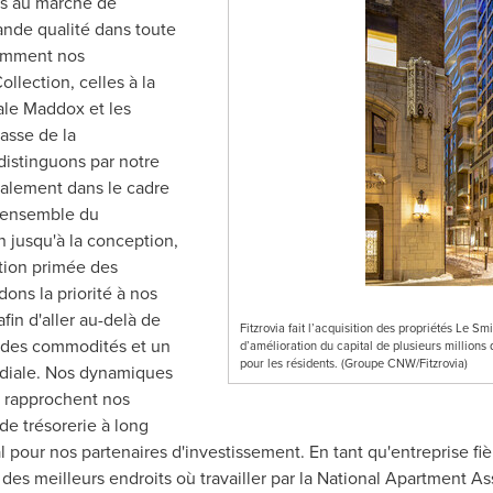
s au marché de
rande qualité dans toute
tamment nos
lection, celles à la
iale Maddox et les
asse de la
distinguons par notre
calement dans le cadre
'ensemble du
in jusqu'à la conception,
stion primée des
ons la priorité à nos
fin d'aller au-delà de
Fitzrovia fait l’acquisition des propriétés Le S
, des commodités et un
d’amélioration du capital de plusieurs million
pour les résidents. (Groupe CNW/Fitzrovia)
ondiale. Nos dynamiques
t rapprochent nos
de trésorerie à long
al pour nos partenaires d'investissement. En tant qu'entreprise
 meilleurs endroits où travailler par la National Apartment Asso