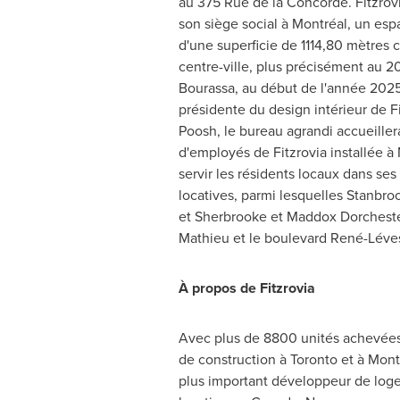
au 375 Rue de la Concorde. Fitzrov
son siège social à Montréal, un e
d'une superficie de 1114,80 mètres 
centre-ville, plus précisément au 2
Bourassa, au début de l'année 2025
présidente du design intérieur de F
Poosh, le bureau agrandi accueiller
d'employés de Fitzrovia installée à
servir les résidents locaux dans s
locatives, parmi lesquelles Stanbro
et
Sherbrooke
et
Maddox Dorchest
Mathieu
et le boulevard René-Léve
À propos de Fitzrovia
Avec plus de 8800 unités achevées
de construction à
Toronto
et à Montr
plus important développeur de loge