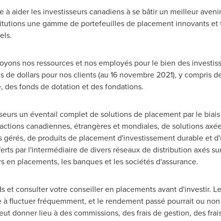
e à aider les investisseurs canadiens à se bâtir un meilleur avenir
titutions une gamme de portefeuilles de placement innovants et fi
els.
oyons nos ressources et nos employés pour le bien des investisse
s de dollars pour nos clients (au 16 novembre 2021), y compris des
, des fonds de dotation et des fondations.
estisseurs un éventail complet de solutions de placement par le b
ctions canadiennes, étrangères et mondiales, de solutions axées
lles gérés, de produits de placement d'investissement durable et
erts par l'intermédiaire de divers réseaux de distribution axés sur
iers en placements, les banques et les sociétés d'assurance.
ds et consulter votre conseiller en placements avant d'investir.
ée à fluctuer fréquemment, et le rendement passé pourrait ou non
t donner lieu à des commissions, des frais de gestion, des frai