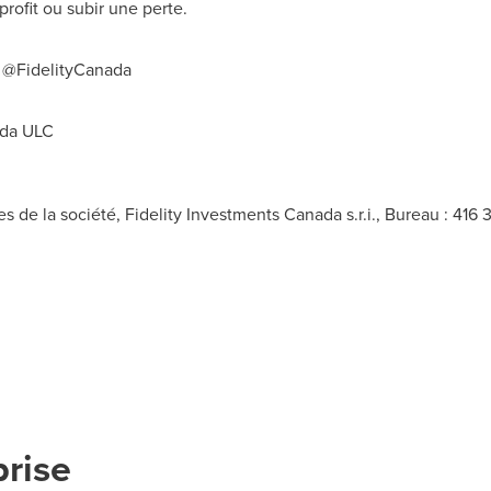
profit ou subir une perte.
x @FidelityCanada
ada ULC
es de la société, Fidelity Investments Canada s.r.i., Bureau : 416 
prise