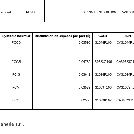
 à court
FCSB
0,03353
31608N100
CA31608
Symbole boursier
Distribution en espèces par part ($)
CUSIP
ISIN
FCCB
0,03595
31644F103
CA31644F1
FCGB
0,04780
31623G106
CA31623G1
FCIG
0,03641
31624P105
CA31624P1
FCMI
0,03572
31609T106
CA31609T1
FCGI
0,02559
31623K107
CA31623K1
anada s.r.i.