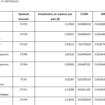
u ci-dessous.
Symbole
Distribution en espèces par
CUSIP
ISI
boursier
part ($)
FCCD
0,12559
31608M102
CA31608
FCUD
0,04267
31645M107
CA31645
s
 -
FCUH
0,04213
315740100
CA31574
 hausses
FCRR
0,05132
31644M108
CA31644
 hausses
FCRH
0,05093
31644P101
CA31644
FCID
0,02397
31623D103
CA31623
evés
FCHY
0,13398
31615L105
CA31615
ématique
FCHH
0,13429
31615M103
CA31615