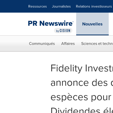
Déclaration d'accessibilité
Sauter la navigation
Ressources
Journalistes
Relations investisseurs
Nouvelles
Communiqués
Affaires
Sciences et techn
Fidelity Inves
annonce des d
espèces pour 
Dividendes éle