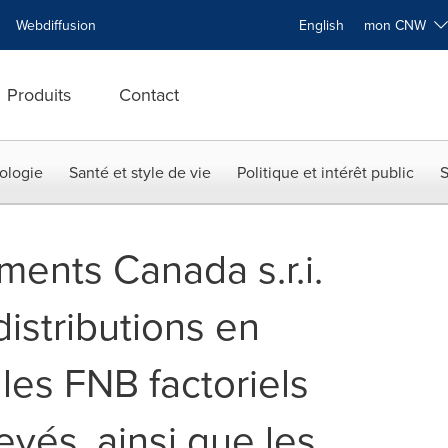
Webdiffusion
English
mon CNW
Produits
Contact
ologie
Santé et style de vie
Politique et intérêt public
S
tments Canada s.r.i.
istributions en
les FNB factoriels
vés, ainsi que les